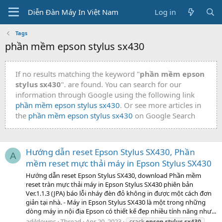
Diễn Đàn Máy In Việt Nam
Log in
Tags
phần mềm epson stylus sx430
If no results matching the keyword "
phần mềm epson
stylus sx430
". are found. You can search for our
information through Google using the following link
phần mềm epson stylus sx430
. Or see more articles in
the
phần mềm epson stylus sx430
on Google Search
Hướng dẫn reset Epson Stylus SX430, Phần
A
mềm reset mực thải máy in Epson Stylus SX430
Hướng dẫn reset Epson Stylus SX430, download Phần mềm
reset tràn mực thải máy in Epson Stylus SX430 phiên bản
Ver.1.1.3 (JPA) báo lỗi nháy đèn đỏ không in được một cách đơn
giản tại nhà. - Máy in Epson Stylus SX430 là một trong những
dòng máy in nội địa Epson có thiết kế đẹp nhiều tính năng như...
adildowns
Thread
Apr 20, 2023
crack
epson
stylus
sx430