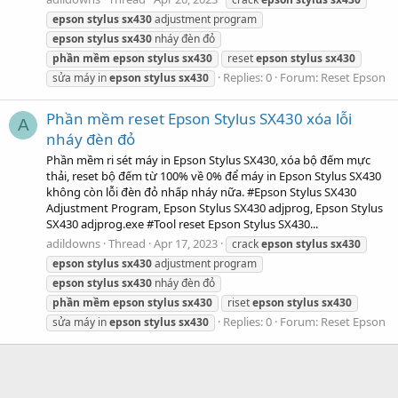
epson
stylus
sx430
adjustment program
epson
stylus
sx430
nháy đèn đỏ
phần
mềm
epson
stylus
sx430
reset
epson
stylus
sx430
Replies: 0
Forum:
Reset Epson
sửa máy in
epson
stylus
sx430
Phần mềm reset Epson Stylus SX430 xóa lỗi
A
nháy đèn đỏ
Phần mềm ri sét máy in Epson Stylus SX430, xóa bộ đếm mực
thải, reset bộ đếm từ 100% về 0% để máy in Epson Stylus SX430
không còn lỗi đèn đỏ nhấp nháy nữa. #Epson Stylus SX430
Adjustment Program, Epson Stylus SX430 adjprog, Epson Stylus
SX430 adjprog.exe #Tool reset Epson Stylus SX430...
adildowns
Thread
Apr 17, 2023
crack
epson
stylus
sx430
epson
stylus
sx430
adjustment program
epson
stylus
sx430
nháy đèn đỏ
phần
mềm
epson
stylus
sx430
riset
epson
stylus
sx430
Replies: 0
Forum:
Reset Epson
sửa máy in
epson
stylus
sx430