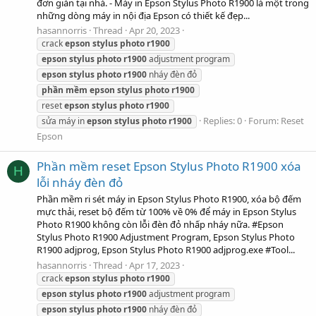
đơn giản tại nhà. - Máy in Epson Stylus Photo R1900 là một trong
những dòng máy in nội địa Epson có thiết kế đẹp...
hasannorris
Thread
Apr 20, 2023
crack
epson
stylus
photo
r1900
epson
stylus
photo
r1900
adjustment program
epson
stylus
photo
r1900
nháy đèn đỏ
phần
mềm
epson
stylus
photo
r1900
reset
epson
stylus
photo
r1900
Replies: 0
Forum:
Reset
sửa máy in
epson
stylus
photo
r1900
Epson
Phần mềm reset Epson Stylus Photo R1900 xóa
H
lỗi nháy đèn đỏ
Phần mềm ri sét máy in Epson Stylus Photo R1900, xóa bộ đếm
mực thải, reset bộ đếm từ 100% về 0% để máy in Epson Stylus
Photo R1900 không còn lỗi đèn đỏ nhấp nháy nữa. #Epson
Stylus Photo R1900 Adjustment Program, Epson Stylus Photo
R1900 adjprog, Epson Stylus Photo R1900 adjprog.exe #Tool...
hasannorris
Thread
Apr 17, 2023
crack
epson
stylus
photo
r1900
epson
stylus
photo
r1900
adjustment program
epson
stylus
photo
r1900
nháy đèn đỏ