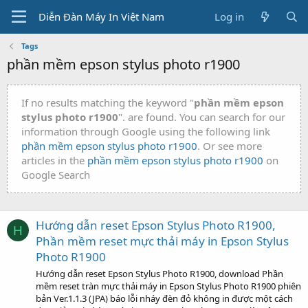
Diễn Đàn Máy In Việt Nam
Log in
Tags
phần mềm epson stylus photo r1900
If no results matching the keyword "
phần mềm epson
stylus photo r1900
". are found. You can search for our
information through Google using the following link
phần mềm epson stylus photo r1900
. Or see more
articles in the
phần mềm epson stylus photo r1900
on
Google Search
Hướng dẫn reset Epson Stylus Photo R1900,
H
Phần mềm reset mực thải máy in Epson Stylus
Photo R1900
Hướng dẫn reset Epson Stylus Photo R1900, download Phần
mềm reset tràn mực thải máy in Epson Stylus Photo R1900 phiên
bản Ver.1.1.3 (JPA) báo lỗi nháy đèn đỏ không in được một cách