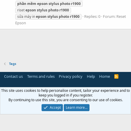
phần
mềm
epson
stylus
photo
r1900
riset
epson
stylus
photo
r1900
Replies: 0
Forum:
Reset
sửa máy in
epson
stylus
photo
r1900
Epson
Tags
Contact us
Terms and rules
Privacy policy
Help
Home
R
S
S
This site uses cookies to help personalise content, tailor your experience and to
keep you logged in if you register.
By continuing to use this site, you are consenting to our use of cookies.
Accept
Learn more…
Miễn trừ trách nhiệm:
Chúng tôi không lưu trữ hoặc sở hữu
bất kỳ nội dung có bản quyền nào trên máy chủ của mình. Nếu
bạn là chủ sở hữu bản quyền và có yêu cầu gỡ bỏ nội dung, vui