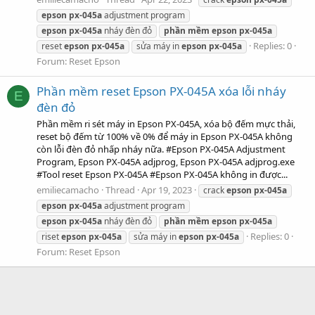
epson
px-045a
adjustment program
epson
px-045a
nháy đèn đỏ
phần
mềm
epson
px-045a
Replies: 0
reset
epson
px-045a
sửa máy in
epson
px-045a
Forum:
Reset Epson
Phần mềm reset Epson PX-045A xóa lỗi nháy
E
đèn đỏ
Phần mềm ri sét máy in Epson PX-045A, xóa bộ đếm mực thải,
reset bộ đếm từ 100% về 0% để máy in Epson PX-045A không
còn lỗi đèn đỏ nhấp nháy nữa. #Epson PX-045A Adjustment
Program, Epson PX-045A adjprog, Epson PX-045A adjprog.exe
#Tool reset Epson PX-045A #Epson PX-045A không in được...
emiliecamacho
Thread
Apr 19, 2023
crack
epson
px-045a
epson
px-045a
adjustment program
epson
px-045a
nháy đèn đỏ
phần
mềm
epson
px-045a
Replies: 0
riset
epson
px-045a
sửa máy in
epson
px-045a
Forum:
Reset Epson