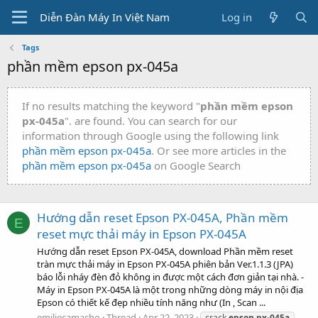
Diễn Đàn Máy In Việt Nam
Log in
Tags
phần mềm epson px-045a
If no results matching the keyword "
phần mềm epson
px-045a
". are found. You can search for our
information through Google using the following link
phần mềm epson px-045a
. Or see more articles in the
phần mềm epson px-045a
on Google Search
Hướng dẫn reset Epson PX-045A, Phần mềm
E
reset mực thải máy in Epson PX-045A
Hướng dẫn reset Epson PX-045A, download Phần mềm reset
tràn mực thải máy in Epson PX-045A phiên bản Ver.1.1.3 (JPA)
báo lỗi nháy đèn đỏ không in được một cách đơn giản tại nhà. -
Máy in Epson PX-045A là một trong những dòng máy in nội địa
Epson có thiết kế đẹp nhiều tính năng như (In , Scan ...
emiliecamacho
Thread
Apr 22, 2023
crack
epson
px-045a