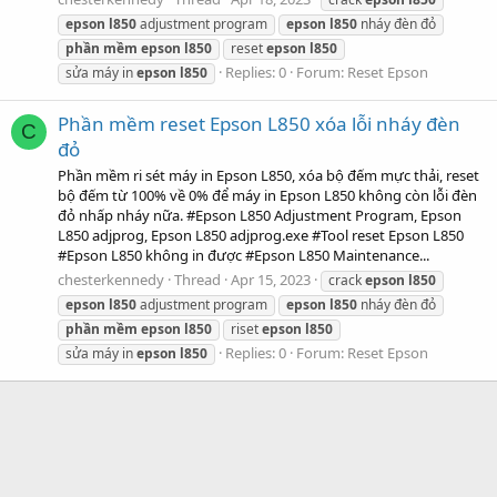
epson
l850
adjustment program
epson
l850
nháy đèn đỏ
phần
mềm
epson
l850
reset
epson
l850
Replies: 0
Forum:
Reset Epson
sửa máy in
epson
l850
Phần mềm reset Epson L850 xóa lỗi nháy đèn
C
đỏ
Phần mềm ri sét máy in Epson L850, xóa bộ đếm mực thải, reset
bộ đếm từ 100% về 0% để máy in Epson L850 không còn lỗi đèn
đỏ nhấp nháy nữa. #Epson L850 Adjustment Program, Epson
L850 adjprog, Epson L850 adjprog.exe #Tool reset Epson L850
#Epson L850 không in được #Epson L850 Maintenance...
chesterkennedy
Thread
Apr 15, 2023
crack
epson
l850
epson
l850
adjustment program
epson
l850
nháy đèn đỏ
phần
mềm
epson
l850
riset
epson
l850
Replies: 0
Forum:
Reset Epson
sửa máy in
epson
l850