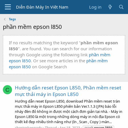
Diễn Đàn Máy In Việt Nam
Log in
Tags
phần mềm epson l850
If no results matching the keyword "
phần mềm epson
l850
". are found. You can search for our information
through Google using the following link
phần mềm
epson l850
. Or see more articles in the
phần mềm
epson l850
on Google Search
Hướng dẫn reset Epson L850, Phần mềm reset
C
mực thải máy in Epson L850
Hướng dẫn reset Epson L850, download Phần mềm reset tràn
mực thải máy in Epson L850 phiên bản Ver.1.1.3 (JPA) báo lỗi
nháy đèn đỏ không in được một cách đơn giản tại nhà. - Máy in
Epson L850 là một trong những dòng máy in nội địa Epson có
thiết kế đẹp nhiều tính năng như (In , Scan , Copy ) màn...
chesterkennedy
Thread
Apr 18, 2023
crack
epson
l850