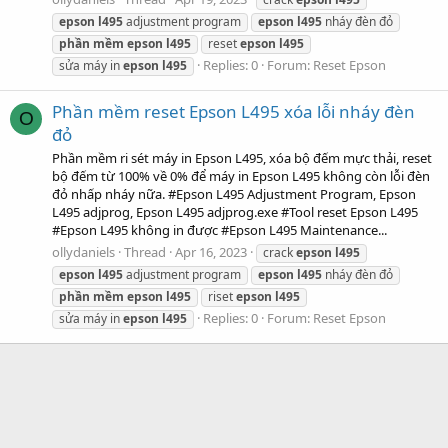
epson
l495
adjustment program
epson
l495
nháy đèn đỏ
phần
mềm
epson
l495
reset
epson
l495
Replies: 0
Forum:
Reset Epson
sửa máy in
epson
l495
Phần mềm reset Epson L495 xóa lỗi nháy đèn
O
đỏ
Phần mềm ri sét máy in Epson L495, xóa bộ đếm mực thải, reset
bộ đếm từ 100% về 0% để máy in Epson L495 không còn lỗi đèn
đỏ nhấp nháy nữa. #Epson L495 Adjustment Program, Epson
L495 adjprog, Epson L495 adjprog.exe #Tool reset Epson L495
#Epson L495 không in được #Epson L495 Maintenance...
ollydaniels
Thread
Apr 16, 2023
crack
epson
l495
epson
l495
adjustment program
epson
l495
nháy đèn đỏ
phần
mềm
epson
l495
riset
epson
l495
Replies: 0
Forum:
Reset Epson
sửa máy in
epson
l495