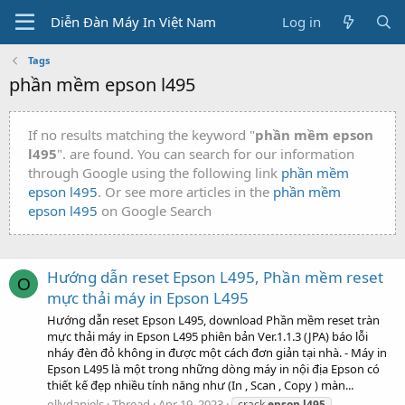
Diễn Đàn Máy In Việt Nam
Log in
Tags
phần mềm epson l495
If no results matching the keyword "
phần mềm epson
l495
". are found. You can search for our information
through Google using the following link
phần mềm
epson l495
. Or see more articles in the
phần mềm
epson l495
on Google Search
Hướng dẫn reset Epson L495, Phần mềm reset
O
mực thải máy in Epson L495
Hướng dẫn reset Epson L495, download Phần mềm reset tràn
mực thải máy in Epson L495 phiên bản Ver.1.1.3 (JPA) báo lỗi
nháy đèn đỏ không in được một cách đơn giản tại nhà. - Máy in
Epson L495 là một trong những dòng máy in nội địa Epson có
thiết kế đẹp nhiều tính năng như (In , Scan , Copy ) màn...
ollydaniels
Thread
Apr 19, 2023
crack
epson
l495