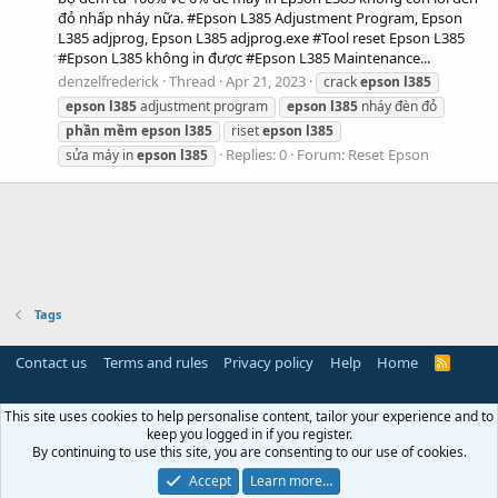
đỏ nhấp nháy nữa. #Epson L385 Adjustment Program, Epson
L385 adjprog, Epson L385 adjprog.exe #Tool reset Epson L385
#Epson L385 không in được #Epson L385 Maintenance...
denzelfrederick
Thread
Apr 21, 2023
crack
epson
l385
epson
l385
adjustment program
epson
l385
nháy đèn đỏ
phần
mềm
epson
l385
riset
epson
l385
Replies: 0
Forum:
Reset Epson
sửa máy in
epson
l385
Tags
Contact us
Terms and rules
Privacy policy
Help
Home
R
S
S
This site uses cookies to help personalise content, tailor your experience and to
keep you logged in if you register.
By continuing to use this site, you are consenting to our use of cookies.
Accept
Learn more…