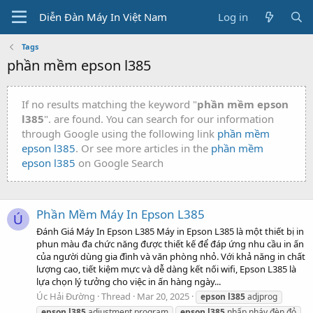
Diễn Đàn Máy In Việt Nam
Log in
Tags
phần mềm epson l385
If no results matching the keyword "
phần mềm epson
l385
". are found. You can search for our information
through Google using the following link
phần mềm
epson l385
. Or see more articles in the
phần mềm
epson l385
on Google Search
Phần Mềm Máy In Epson L385
Ú
Đánh Giá Máy In Epson L385 Máy in Epson L385 là một thiết bị in
phun màu đa chức năng được thiết kế để đáp ứng nhu cầu in ấn
của người dùng gia đình và văn phòng nhỏ. Với khả năng in chất
lượng cao, tiết kiệm mực và dễ dàng kết nối wifi, Epson L385 là
lựa chọn lý tưởng cho việc in ấn hàng ngày...
Úc Hải Ðường
Thread
Mar 20, 2025
epson
l385
adjprog
epson
l385
adjustment program
epson
l385
nhấp nháy đèn đỏ