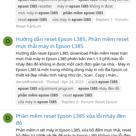
epson
l385
resetter
máy in
epson
l385
không in được
mực máy in
epson
l385
phần
mềm
epson
l385
Replies: 1
Forum:
reset
epson
l385
sửa máy in
epson
l385
Reset Pantum
Hướng dẫn reset Epson L385, Phần mềm reset
D
mực thải máy in Epson L385
Hướng dẫn reset Epson L385, download Phần mềm reset tràn
mực thải máy in Epson L385 phiên bản Ver.1.1.3 (JPA) báo lỗi
nháy đèn đỏ không in được một cách đơn giản tại nhà. - Máy in
Epson L385 là một trong những dòng máy in nội địa Epson có
thiết kế đẹp nhiều tính năng như (In , Scan , Copy ) màn...
denzelfrederick
Thread
Apr 24, 2023
crack
epson
l385
epson
l385
adjustment program
epson
l385
nháy đèn đỏ
phần
mềm
epson
l385
reset
epson
l385
Replies: 0
Forum:
Reset Epson
sửa máy in
epson
l385
Phần mềm reset Epson L385 xóa lỗi nháy đèn
D
đỏ
Phần mềm ri sét máy in Epson L385, xóa bộ đếm mực thải, reset
bộ đếm từ 100% về 0% để máy in Epson L385 không còn lỗi đèn