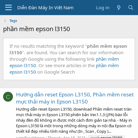
Diễn Đàn Máy In Việt Nam
Log in
Tags
phần mềm epson l3150
If no results matching the keyword "
phần mềm epson
l3150
". are found. You can search for our information
through Google using the following link
phần mềm
epson l3150
. Or see more articles in the
phần mềm
epson l3150
on Google Search
Hướng dẫn reset Epson L3150, Phần mềm reset
C
mực thải máy in Epson L3150
Hướng dẫn reset Epson L3150, download Phần mềm reset tràn
mực thải máy in Epson L3150 phiên bản Ver.1.1.3 (JPA) báo lỗi
nháy đèn đỏ không in được một cách đơn giản tại nhà. - Máy in
Epson L3150 là một trong những dòng máy in nội địa Epson có
thiết kế đẹp nhiều tính năng như (In , Scan , Copy )...
camillacalderon
Thread
Apr 18, 2023
crack
epson
l3150