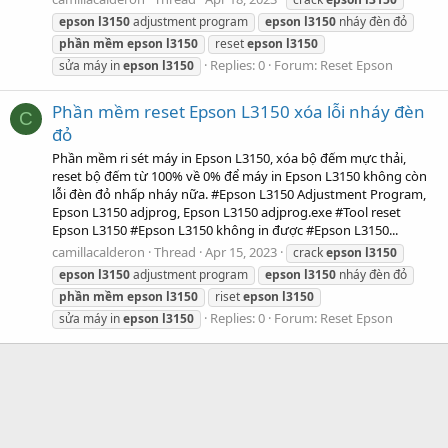
epson
l3150
adjustment program
epson
l3150
nháy đèn đỏ
phần
mềm
epson
l3150
reset
epson
l3150
Replies: 0
Forum:
Reset Epson
sửa máy in
epson
l3150
Phần mềm reset Epson L3150 xóa lỗi nháy đèn
C
đỏ
Phần mềm ri sét máy in Epson L3150, xóa bộ đếm mực thải,
reset bộ đếm từ 100% về 0% để máy in Epson L3150 không còn
lỗi đèn đỏ nhấp nháy nữa. #Epson L3150 Adjustment Program,
Epson L3150 adjprog, Epson L3150 adjprog.exe #Tool reset
Epson L3150 #Epson L3150 không in được #Epson L3150...
camillacalderon
Thread
Apr 15, 2023
crack
epson
l3150
epson
l3150
adjustment program
epson
l3150
nháy đèn đỏ
phần
mềm
epson
l3150
riset
epson
l3150
Replies: 0
Forum:
Reset Epson
sửa máy in
epson
l3150