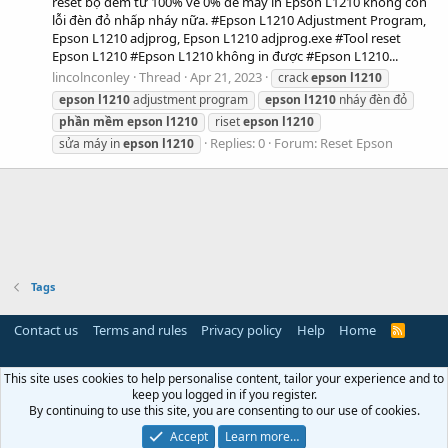
reset bộ đếm từ 100% về 0% để máy in Epson L1210 không còn
lỗi đèn đỏ nhấp nháy nữa. #Epson L1210 Adjustment Program,
Epson L1210 adjprog, Epson L1210 adjprog.exe #Tool reset
Epson L1210 #Epson L1210 không in được #Epson L1210...
lincolnconley
Thread
Apr 21, 2023
crack
epson
l1210
epson
l1210
adjustment program
epson
l1210
nháy đèn đỏ
phần
mềm
epson
l1210
riset
epson
l1210
Replies: 0
Forum:
Reset Epson
sửa máy in
epson
l1210
Tags
Contact us
Terms and rules
Privacy policy
Help
Home
R
S
S
This site uses cookies to help personalise content, tailor your experience and to
keep you logged in if you register.
By continuing to use this site, you are consenting to our use of cookies.
Accept
Learn more…