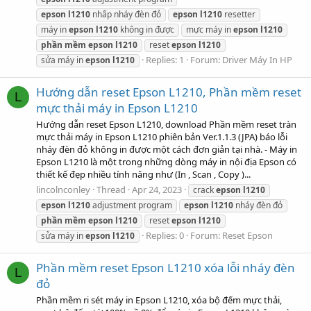
epson
l1210
nhấp nháy đèn đỏ
epson
l1210
resetter
máy in
epson
l1210
không in được
mực máy in
epson
l1210
phần
mềm
epson
l1210
reset
epson
l1210
Replies: 1
Forum:
Driver Máy In HP
sửa máy in
epson
l1210
Hướng dẫn reset Epson L1210, Phần mềm reset
L
mực thải máy in Epson L1210
Hướng dẫn reset Epson L1210, download Phần mềm reset tràn
mực thải máy in Epson L1210 phiên bản Ver.1.1.3 (JPA) báo lỗi
nháy đèn đỏ không in được một cách đơn giản tại nhà. - Máy in
Epson L1210 là một trong những dòng máy in nội địa Epson có
thiết kế đẹp nhiều tính năng như (In , Scan , Copy )...
lincolnconley
Thread
Apr 24, 2023
crack
epson
l1210
epson
l1210
adjustment program
epson
l1210
nháy đèn đỏ
phần
mềm
epson
l1210
reset
epson
l1210
Replies: 0
Forum:
Reset Epson
sửa máy in
epson
l1210
Phần mềm reset Epson L1210 xóa lỗi nháy đèn
L
đỏ
Phần mềm ri sét máy in Epson L1210, xóa bộ đếm mực thải,