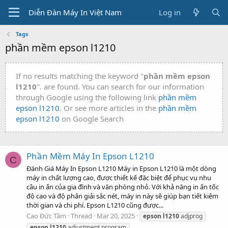
Diễn Đàn Máy In Việt Nam
Log in
Tags
phần mềm epson l1210
If no results matching the keyword "
phần mềm epson
l1210
". are found. You can search for our information
through Google using the following link
phần mềm
epson l1210
. Or see more articles in the
phần mềm
epson l1210
on Google Search
Phần Mềm Máy In Epson L1210
C
Đánh Giá Máy In Epson L1210 Máy in Epson L1210 là một dòng
máy in chất lượng cao, được thiết kế đặc biệt để phục vụ nhu
cầu in ấn của gia đình và văn phòng nhỏ. Với khả năng in ấn tốc
độ cao và độ phân giải sắc nét, máy in này sẽ giúp bạn tiết kiệm
thời gian và chi phí. Epson L1210 cũng được...
Cao Ðức Tâm
Thread
Mar 20, 2025
epson
l1210
adjprog
epson
l1210
adjustment program