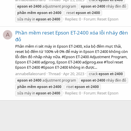
epson
et-2400
adjustment program
epson
et-2400
nháy đèn đỏ
phần
mềm
epson
et-2400
reset
epson
et-2400
Replies: 0
Forum:
Reset Epson
sửa máy in
epson
et-2400
Phần mềm reset Epson ET-2400 xóa lỗi nháy đèn
A
đỏ
Phần mềm ri sét máy in Epson ET-2400, xóa bộ đếm mực thải,
reset bộ đếm từ 100% về 0% để máy in Epson ET-2400 không còn
lỗi đèn đỏ nhấp nháy nữa. #Epson ET-2400 Adjustment Program,
Epson ET-2400 adjprog, Epson ET-2400 adjprog.exe #Tool reset
Epson ET-2400 #Epson ET-2400 không in được...
annabellaleonard
Thread
Apr 20, 2023
crack
epson
et-2400
epson
et-2400
adjustment program
epson
et-2400
nháy đèn đỏ
phần
mềm
epson
et-2400
riset
epson
et-2400
Replies: 0
Forum:
Reset Epson
sửa máy in
epson
et-2400