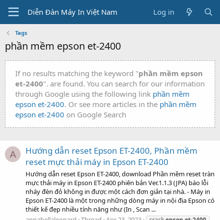
Diễn Đàn Máy In Việt Nam
Log in
Tags
phần mềm epson et-2400
If no results matching the keyword "
phần mềm epson
et-2400
". are found. You can search for our information
through Google using the following link
phần mềm
epson et-2400
. Or see more articles in the
phần mềm
epson et-2400
on Google Search
Hướng dẫn reset Epson ET-2400, Phần mềm
A
reset mực thải máy in Epson ET-2400
Hướng dẫn reset Epson ET-2400, download Phần mềm reset tràn
mực thải máy in Epson ET-2400 phiên bản Ver.1.1.3 (JPA) báo lỗi
nháy đèn đỏ không in được một cách đơn giản tại nhà. - Máy in
Epson ET-2400 là một trong những dòng máy in nội địa Epson có
thiết kế đẹp nhiều tính năng như (In , Scan ...
annabellaleonard
Thread
Apr 23, 2023
crack
epson
et-2400