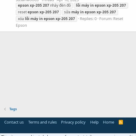
epson
xp-205
207
nháy đèn đỏ
lỗi
máy
in
epson
xp-205
207
reset
epson
xp-205
207
sửa
máy
in
epson
xp-205
207
Replies: 0
Forum:
Reset
xóa
lỗi
máy
in
epson
xp-205
207
Epson
Tags
Contact us
Terms and rules
Privacy policy
Help
Home
R
S
S