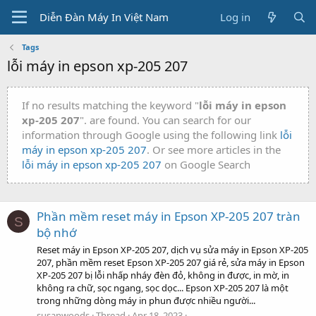
Diễn Đàn Máy In Việt Nam
Log in
Tags
lỗi máy in epson xp-205 207
If no results matching the keyword "
lỗi máy in epson
xp-205 207
". are found. You can search for our
information through Google using the following link
lỗi
máy in epson xp-205 207
. Or see more articles in the
lỗi máy in epson xp-205 207
on Google Search
Phần mềm reset máy in Epson XP-205 207 tràn
S
bộ nhớ
Reset máy in Epson XP-205 207, dịch vụ sửa máy in Epson XP-205
207, phần mềm reset Epson XP-205 207 giá rẻ, sửa máy in Epson
XP-205 207 bị lỗi nhấp nháy đèn đỏ, không in được, in mờ, in
không ra chữ, sọc ngang, sọc dọc... Epson XP-205 207 là một
trong những dòng máy in phun được nhiều người...
susanwoods
Thread
Apr 18, 2023