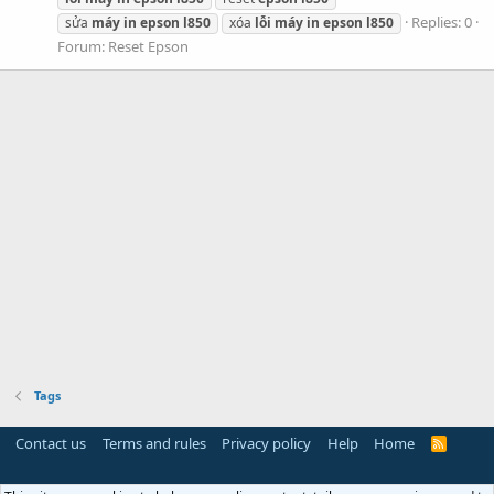
Replies: 0
sửa
máy
in
epson
l850
xóa
lỗi
máy
in
epson
l850
Forum:
Reset Epson
Tags
Contact us
Terms and rules
Privacy policy
Help
Home
R
S
S