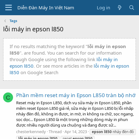
Diễn Đàn Máy In Việt Nam
Log in
Tags
lỗi máy in epson l850
If no results matching the keyword "
lỗi máy in epson
l850
". are found. You can search for our information
through Google using the following link
lỗi máy in
epson l850
. Or see more articles in the
lỗi máy in epson
l850
on Google Search
Phần mềm reset máy in Epson L850 tràn bộ nhớ
C
Reset máy in Epson L850, dịch vụ sửa máy in Epson L850, phần
mềm reset Epson L850 giá rẻ, sửa máy in Epson L850 bị lỗi nhấp
nháy đèn đỏ, không in được, in mờ, in không ra chữ, sọc ngang,
sọc dọc... Epson L850 là một trong những dòng máy in phun
được nhiều người dùng ưa chuộng và đang được sử...
chesterkennedy
Thread
Apr 14, 2023
epson
l850
nháy đèn đỏ
lỗi
máy
in
epson
l850
reset
epson
l850