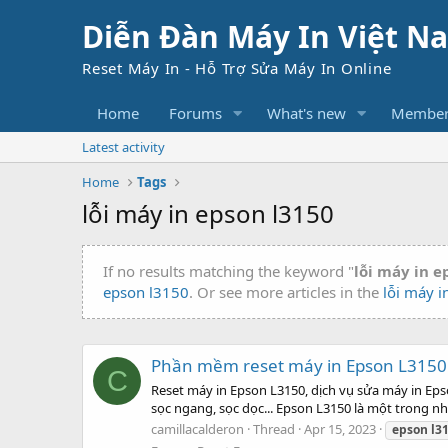
Diễn Đàn Máy In Việt N
Reset Máy In - Hỗ Trợ Sửa Máy In Online
Home
Forums
What's new
Member
Latest activity
Home
Tags
lỗi máy in epson l3150
If no results matching the keyword "
lỗi máy in e
epson l3150
. Or see more articles in the
lỗi máy i
Phần mềm reset máy in Epson L3150
C
Reset máy in Epson L3150, dịch vụ sửa máy in Eps
sọc ngang, sọc dọc... Epson L3150 là một trong
camillacalderon
Thread
Apr 15, 2023
epson
l3