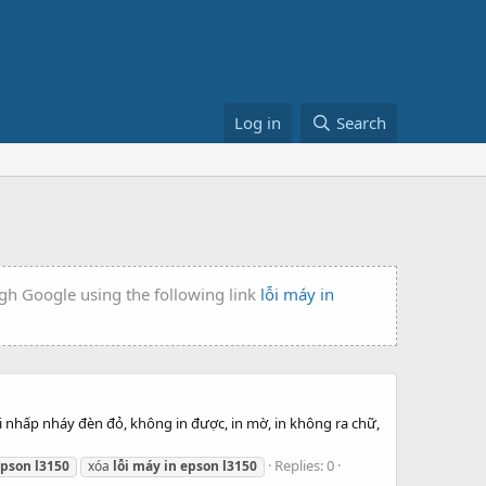
Log in
Search
ugh Google using the following link
lỗi máy in
i nhấp nháy đèn đỏ, không in được, in mờ, in không ra chữ,
Replies: 0
epson
l3150
xóa
lỗi
máy
in
epson
l3150