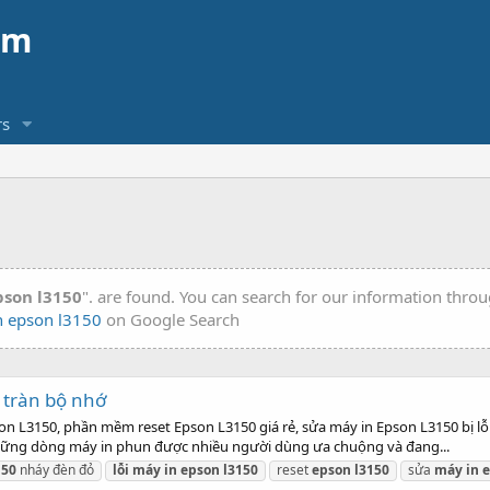
am
s
pson l3150
". are found. You can search for our information thro
n epson l3150
on Google Search
 tràn bộ nhớ
on L3150, phần mềm reset Epson L3150 giá rẻ, sửa máy in Epson L3150 bị lỗ
 những dòng máy in phun được nhiều người dùng ưa chuộng và đang...
150
nháy đèn đỏ
lỗi
máy
in
epson
l3150
reset
epson
l3150
sửa
máy
in