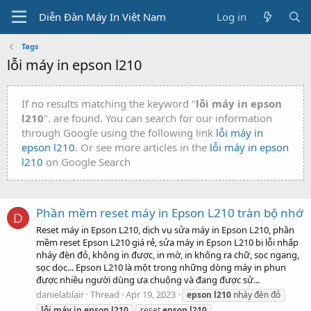
Diễn Đàn Máy In Việt Nam
Log in
Tags
lỗi máy in epson l210
If no results matching the keyword "
lỗi máy in epson
l210
". are found. You can search for our information
through Google using the following link
lỗi máy in
epson l210
. Or see more articles in the
lỗi máy in epson
l210
on Google Search
Phần mềm reset máy in Epson L210 tràn bộ nhớ
D
Reset máy in Epson L210, dịch vụ sửa máy in Epson L210, phần
mềm reset Epson L210 giá rẻ, sửa máy in Epson L210 bị lỗi nhấp
nháy đèn đỏ, không in được, in mờ, in không ra chữ, sọc ngang,
sọc dọc... Epson L210 là một trong những dòng máy in phun
được nhiều người dùng ưa chuộng và đang được sử...
danielablair
Thread
Apr 19, 2023
epson
l210
nháy đèn đỏ
lỗi
máy
in
epson
l210
reset
epson
l210