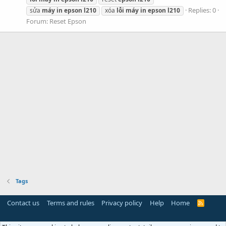
Replies: 0
sửa
máy
in
epson
l210
xóa
lỗi
máy
in
epson
l210
Forum:
Reset Epson
Tags
Contact us
Terms and rules
Privacy policy
Help
Home
R
S
S