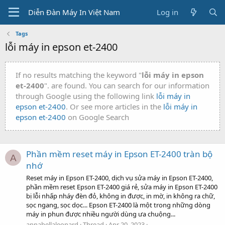
Diễn Đàn Máy In Việt Nam
Log in
Tags
lỗi máy in epson et-2400
If no results matching the keyword "
lỗi máy in epson
et-2400
". are found. You can search for our information
through Google using the following link
lỗi máy in
epson et-2400
. Or see more articles in the
lỗi máy in
epson et-2400
on Google Search
Phần mềm reset máy in Epson ET-2400 tràn bộ
A
nhớ
Reset máy in Epson ET-2400, dịch vụ sửa máy in Epson ET-2400,
phần mềm reset Epson ET-2400 giá rẻ, sửa máy in Epson ET-2400
bị lỗi nhấp nháy đèn đỏ, không in được, in mờ, in không ra chữ,
sọc ngang, sọc dọc... Epson ET-2400 là một trong những dòng
máy in phun được nhiều người dùng ưa chuộng...
annabellaleonard
Thread
Apr 20, 2023