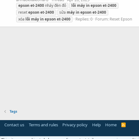
epson
et-2400
nháy đèn đỏ
lỗi
máy
in
epson
et-2400
reset
epson
et-2400
sửa
máy
in
epson
et-2400
Replies: 0
Forum:
Reset Epson
xóa
lỗi
máy
in
epson
et-2400
Tags
Contact us
Terms and rules
Privacy policy
Help
Home
R
S
S