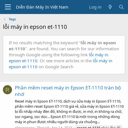
Diễn Đàn Máy In Việt Nam
Log in
Tags
lỗi máy in epson et-1110
If no results matching the keyword "
lỗi máy in epson
et-1110
". are found. You can search for our information
through Google using the following link
lỗi máy in
epson et-1110
. Or see more articles in the
lỗi máy in
epson et-1110
on Google Search
Phần mềm reset máy in Epson ET-1110 tràn bộ
R
nhớ
Reset máy in Epson ET-1110, dịch vụ sửa máy in Epson ET-1110,
phần mềm reset Epson ET-1110 giá rẻ, sửa máy in Epson ET-1110
bị lỗi nhấp nháy đèn đỏ, không in được, in mờ, in không ra chữ,
sọc ngang, sọc dọc... Epson ET-1110 là một trong những dòng
máy in phun được nhiều người dùng ưa chuộng...
rileygeorge
Thread
Apr 14, 2023
epson
et-1110
nháy đèn đỏ