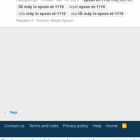
lỗi
máy
in
epson
et-1110
reset
epson
et-1110
sửa
máy
in
epson
et-1110
xóa
lỗi
máy
in
epson
et-1110
Replies: 0
Forum:
Reset Epson
Tags
Contact us
Terms and rules
Privacy policy
Help
Home
R
S
S