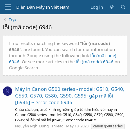
Diễn Đàn Máy In Việt Nam
Log in
Tags
lỗi (mã code) 6946
If no results matching the keyword "
lỗi (mã code)
6946
". are found. You can search for our information
through Google using the following link
lỗi (mã code)
6946
. Or see more articles in the
lỗi (mã code) 6946
on
Google Search
Máy in Canon G500 series - model: G510, G540,
N
G550, G570, G580, G590, G595; gặp mã lỗi
[6946] ~ error code 6946
Chào các bạn, ai có kinh nghiệm giúp tôi tìm hiểu về máy in
Canon G500 series - model: G510, G540, G550, G570, G580, G590,
G595; bị lỗi với mã lỗi [6946] ~ error code 6946 !!!
Nguyễn Nghi Dung
Thread
May 18, 2023
canon g500 series