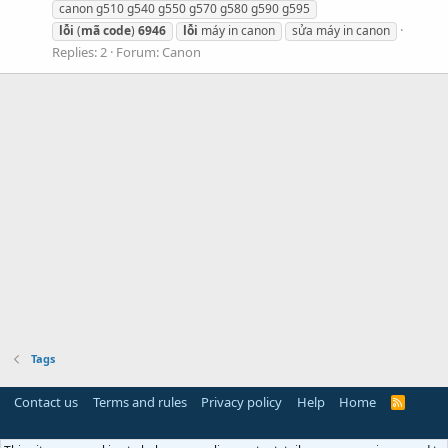
canon g510 g540 g550 g570 g580 g590 g595
lỗi
(
mã
code
)
6946
lỗi
máy in canon
sửa máy in canon
Replies: 2
Forum:
Canon
Tags
Contact us
Terms and rules
Privacy policy
Help
Home
R
S
S