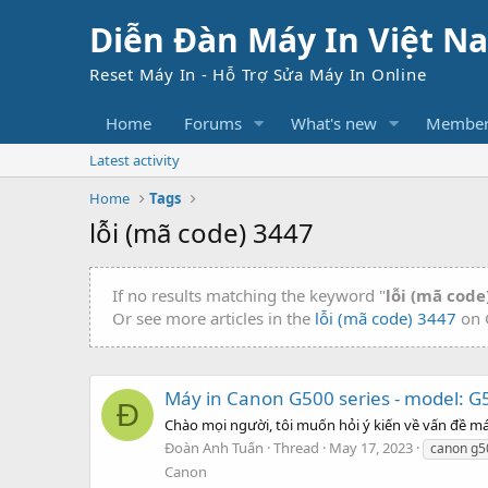
Diễn Đàn Máy In Việt N
Reset Máy In - Hỗ Trợ Sửa Máy In Online
Home
Forums
What's new
Member
Latest activity
Home
Tags
lỗi (mã code) 3447
If no results matching the keyword "
lỗi (mã code
Or see more articles in the
lỗi (mã code) 3447
on 
Máy in Canon G500 series - model: G
Đ
Chào mọi người, tôi muốn hỏi ý kiến về vấn đề máy 
Đoàn Anh Tuấn
Thread
May 17, 2023
canon g5
Canon