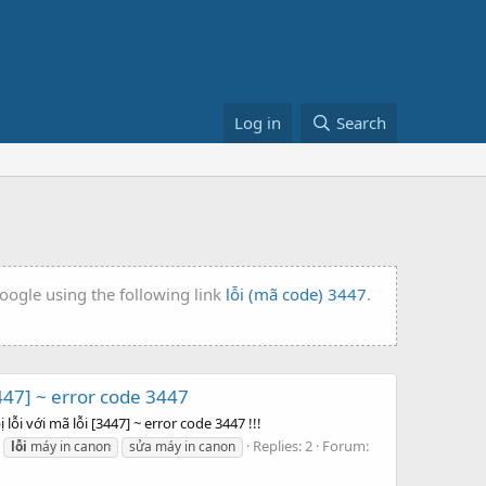
Log in
Search
oogle using the following link
lỗi (mã code) 3447
.
447] ~ error code 3447
ỗi với mã lỗi [3447] ~ error code 3447 !!!
Replies: 2
Forum:
lỗi
máy in canon
sửa máy in canon