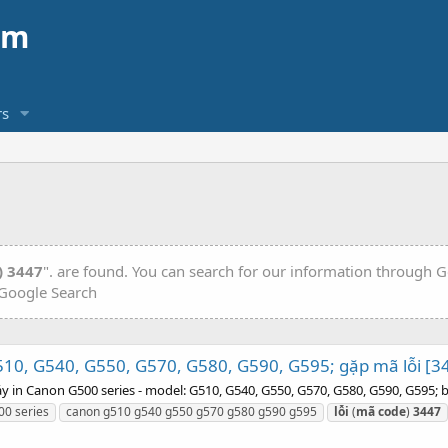
am
s
) 3447
". are found. You can search for our information through G
Google Search
510, G540, G550, G570, G580, G590, G595; gặp mã lỗi [3
in Canon G500 series - model: G510, G540, G550, G570, G580, G590, G595; bị l
00 series
canon g510 g540 g550 g570 g580 g590 g595
lỗi
(
mã
code
)
3447