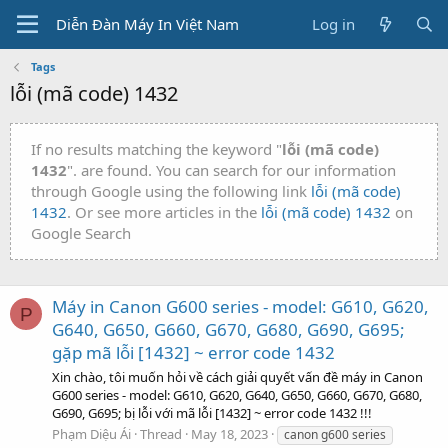
Diễn Đàn Máy In Việt Nam
Log in
Tags
lỗi (mã code) 1432
If no results matching the keyword "
lỗi (mã code)
1432
". are found. You can search for our information
through Google using the following link
lỗi (mã code)
1432
. Or see more articles in the
lỗi (mã code) 1432
on
Google Search
Máy in Canon G600 series - model: G610, G620,
P
G640, G650, G660, G670, G680, G690, G695;
gặp mã lỗi [1432] ~ error code 1432
Xin chào, tôi muốn hỏi về cách giải quyết vấn đề máy in Canon
G600 series - model: G610, G620, G640, G650, G660, G670, G680,
G690, G695; bị lỗi với mã lỗi [1432] ~ error code 1432 !!!
Phạm Diệu Ái
Thread
May 18, 2023
canon g600 series