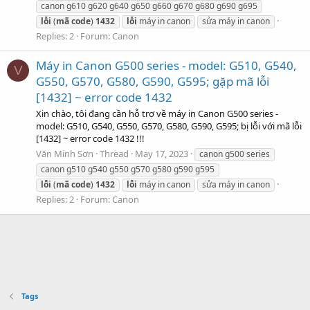
canon g610 g620 g640 g650 g660 g670 g680 g690 g695
lỗi
(
mã
code
)
1432
lỗi
máy in canon
sửa máy in canon
Replies: 2
Forum:
Canon
Máy in Canon G500 series - model: G510, G540,
V
G550, G570, G580, G590, G595; gặp mã lỗi
[1432] ~ error code 1432
Xin chào, tôi đang cần hỗ trợ về máy in Canon G500 series -
model: G510, G540, G550, G570, G580, G590, G595; bị lỗi với mã lỗi
[1432] ~ error code 1432 !!!
Văn Minh Sơn
Thread
May 17, 2023
canon g500 series
canon g510 g540 g550 g570 g580 g590 g595
lỗi
(
mã
code
)
1432
lỗi
máy in canon
sửa máy in canon
Replies: 2
Forum:
Canon
Tags