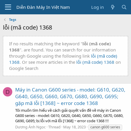
Diễn Đàn Máy In Việt Nam
Log in
Tags
lỗi (mã code) 1368
If no results matching the keyword "
lỗi (mã code)
1368
". are found. You can search for our information
through Google using the following link
lỗi (mã code)
1368
. Or see more articles in the
lỗi (mã code) 1368
on
Google Search
Máy in Canon G600 series - model: G610, G620,
D
G640, G650, G660, G670, G680, G690, G695;
gặp mã lỗi [1368] ~ error code 1368
Tôi muốn tìm hiểu về cách giải quyết vấn đề về máy in Canon
G600 series - model: G610, G620, G640, G650, G660, G670, G680,
G690, G695; bị lỗi với mã lỗi [1368] ~ error code 1368 !!!
Dương Ánh Ngọc
Thread
May 18, 2023
canon g600 series