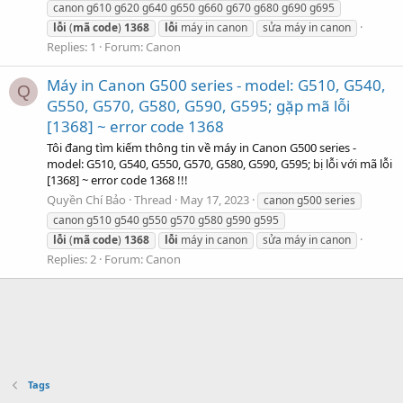
canon g610 g620 g640 g650 g660 g670 g680 g690 g695
lỗi
(
mã
code
)
1368
lỗi
máy in canon
sửa máy in canon
Replies: 1
Forum:
Canon
Máy in Canon G500 series - model: G510, G540,
Q
G550, G570, G580, G590, G595; gặp mã lỗi
[1368] ~ error code 1368
Tôi đang tìm kiếm thông tin về máy in Canon G500 series -
model: G510, G540, G550, G570, G580, G590, G595; bị lỗi với mã lỗi
[1368] ~ error code 1368 !!!
Quyền Chí Bảo
Thread
May 17, 2023
canon g500 series
canon g510 g540 g550 g570 g580 g590 g595
lỗi
(
mã
code
)
1368
lỗi
máy in canon
sửa máy in canon
Replies: 2
Forum:
Canon
Tags