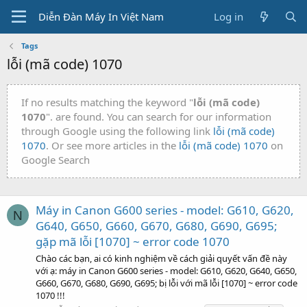
Diễn Đàn Máy In Việt Nam
Log in
Tags
lỗi (mã code) 1070
If no results matching the keyword "
lỗi (mã code)
1070
". are found. You can search for our information
through Google using the following link
lỗi (mã code)
1070
. Or see more articles in the
lỗi (mã code) 1070
on
Google Search
Máy in Canon G600 series - model: G610, G620,
N
G640, G650, G660, G670, G680, G690, G695;
gặp mã lỗi [1070] ~ error code 1070
Chào các bạn, ai có kinh nghiệm về cách giải quyết vấn đề này
với ạ: máy in Canon G600 series - model: G610, G620, G640, G650,
G660, G670, G680, G690, G695; bị lỗi với mã lỗi [1070] ~ error code
1070 !!!