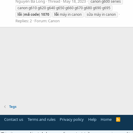
Nguyễn Bá Long
Thread
May 18, 2023
canon g600 series
canon g610 g620 g640 g650 g660 g670 g680 g690 g695
lỗi
(
mã
code
)
1070
lỗi
máy in canon
sửa máy in canon
Replies: 2
Forum:
Canon
Tags
Contact us
Terms and rules
Privacy policy
Help
Home
R
S
S