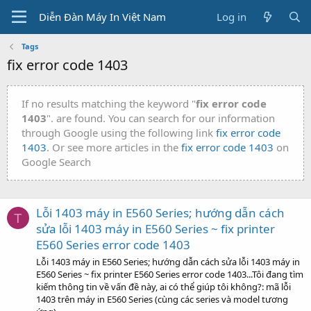
Diễn Đàn Máy In Việt Nam
Log in
Tags
fix error code 1403
If no results matching the keyword "
fix error code
1403
". are found. You can search for our information
through Google using the following link
fix error code
1403
. Or see more articles in the
fix error code 1403
on
Google Search
Lỗi 1403 máy in E560 Series; hướng dẫn cách
T
sửa lỗi 1403 máy in E560 Series ~ fix printer
E560 Series error code 1403
Lỗi 1403 máy in E560 Series; hướng dẫn cách sửa lỗi 1403 máy in
E560 Series ~ fix printer E560 Series error code 1403...Tôi đang tìm
kiếm thông tin về vấn đề này, ai có thể giúp tôi không?: mã lỗi
1403 trên máy in E560 Series (cùng các series và model tương