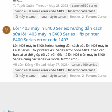
ứng)...
Tạ Tuyết Xuân
Thread
May 28, 2023
canon e560 series
canon e560 series
error
code
1403
fix
error
code
1403
Replies: 2
Forum:
Canon
lỗi máy in canon
sửa máy in canon
Lỗi 1403 máy in E400 Series; hướng dẫn cách
V
sửa lỗi 1403 máy in E400 Series ~ fix printer
E400 Series error code 1403
Lỗi 1403 máy in E400 Series; hướng dẫn cách sửa lỗi 1403 máy in
E400 Series ~ fix printer E400 Series error code 1403...Chào các
bạn, ai có thể giúp tôi với vấn đề: mã lỗi 1403 trên máy in E400
Series (cùng các series và model tương ứng)...
Võ Lâm Ðông
Thread
May 27, 2023
canon e400 series
canon e400 series
error
code
1403
fix
error
code
1403
Replies: 2
Forum:
Canon
lỗi máy in canon
sửa máy in canon
Tags