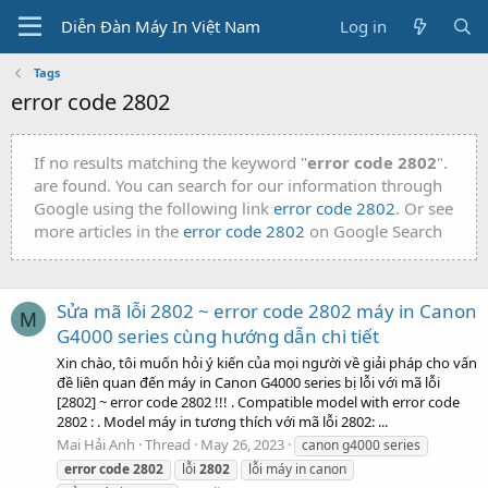
Diễn Đàn Máy In Việt Nam
Log in
Tags
error code 2802
If no results matching the keyword "
error code 2802
".
are found. You can search for our information through
Google using the following link
error code 2802
. Or see
more articles in the
error code 2802
on Google Search
Sửa mã lỗi 2802 ~ error code 2802 máy in Canon
M
G4000 series cùng hướng dẫn chi tiết
Xin chào, tôi muốn hỏi ý kiến của mọi người về giải pháp cho vấn
đề liên quan đến máy in Canon G4000 series bị lỗi với mã lỗi
[2802] ~ error code 2802 !!! . Compatible model with error code
2802 : . Model máy in tương thích với mã lỗi 2802: ...
Mai Hải Anh
Thread
May 26, 2023
canon g4000 series
error
code
2802
lỗi
2802
lỗi máy in canon