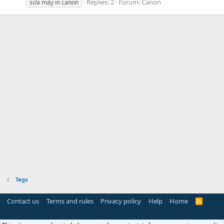
Replies: 2
Forum:
Canon
sửa máy in canon
Tags
Contact us
Terms and rules
Privacy policy
Help
Home
R
S
S