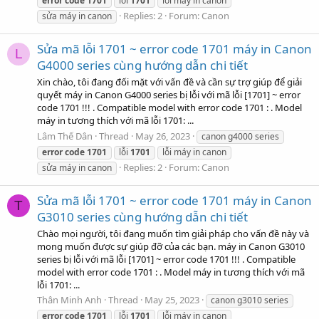
error
code
1701
lỗi
1701
lỗi máy in canon
Replies: 2
Forum:
Canon
sửa máy in canon
Sửa mã lỗi 1701 ~ error code 1701 máy in Canon
L
G4000 series cùng hướng dẫn chi tiết
Xin chào, tôi đang đối mặt với vấn đề và cần sự trợ giúp để giải
quyết máy in Canon G4000 series bị lỗi với mã lỗi [1701] ~ error
code 1701 !!! . Compatible model with error code 1701 : . Model
máy in tương thích với mã lỗi 1701: ...
Lâm Thế Dân
Thread
May 26, 2023
canon g4000 series
error
code
1701
lỗi
1701
lỗi máy in canon
Replies: 2
Forum:
Canon
sửa máy in canon
Sửa mã lỗi 1701 ~ error code 1701 máy in Canon
T
G3010 series cùng hướng dẫn chi tiết
Chào mọi người, tôi đang muốn tìm giải pháp cho vấn đề này và
mong muốn được sự giúp đỡ của các bạn. máy in Canon G3010
series bị lỗi với mã lỗi [1701] ~ error code 1701 !!! . Compatible
model with error code 1701 : . Model máy in tương thích với mã
lỗi 1701: ...
Thân Minh Anh
Thread
May 25, 2023
canon g3010 series
error
code
1701
lỗi
1701
lỗi máy in canon