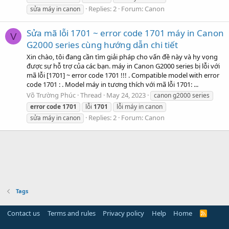
Replies: 2
Forum:
Canon
sửa máy in canon
Sửa mã lỗi 1701 ~ error code 1701 máy in Canon
V
G2000 series cùng hướng dẫn chi tiết
Xin chào, tôi đang cần tìm giải pháp cho vấn đề này và hy vọng
được sự hỗ trợ của các bạn. máy in Canon G2000 series bị lỗi với
mã lỗi [1701] ~ error code 1701 !!! . Compatible model with error
code 1701 : . Model máy in tương thích với mã lỗi 1701: ...
Võ Trường Phúc
Thread
May 24, 2023
canon g2000 series
error
code
1701
lỗi
1701
lỗi máy in canon
Replies: 2
Forum:
Canon
sửa máy in canon
Tags
Contact us
Terms and rules
Privacy policy
Help
Home
R
S
S