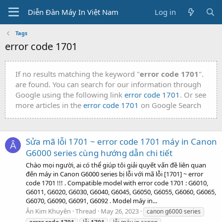
Diễn Đàn Máy In Việt Nam
Log in
Tags
error code 1701
If no results matching the keyword "
error code 1701
".
are found. You can search for our information through
Google using the following link
error code 1701
. Or see
more articles in the
error code 1701
on Google Search
Sửa mã lỗi 1701 ~ error code 1701 máy in Canon
Â
G6000 series cùng hướng dẫn chi tiết
Chào mọi người, ai có thể giúp tôi giải quyết vấn đề liên quan
đến máy in Canon G6000 series bị lỗi với mã lỗi [1701] ~ error
code 1701 !!! . Compatible model with error code 1701 : G6010,
G6011, G6020, G6030, G6040, G6045, G6050, G6055, G6060, G6065,
G6070, G6090, G6091, G6092 . Model máy in...
Ân Kim Khuyên
Thread
May 26, 2023
canon g6000 series