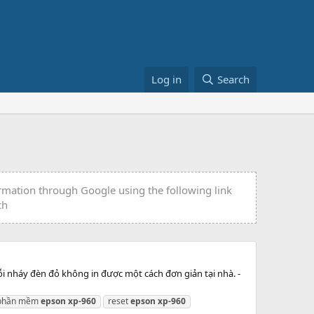
Log in
Search
ormation through Google using the following link
ch
i nháy đèn đỏ không in được một cách đơn giản tại nhà. -
phần mềm
epson
xp-960
reset
epson
xp-960