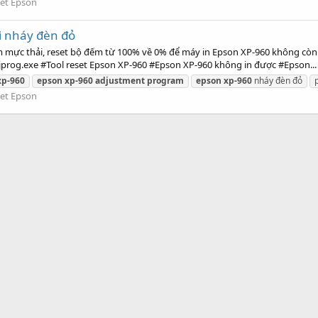
et Epson
i nháy đèn đỏ
m mực thải, reset bộ đếm từ 100% về 0% để máy in Epson XP-960 không còn
prog.exe #Tool reset Epson XP-960 #Epson XP-960 không in được #Epson...
xp-960
epson
xp-960
adjustment
program
epson
xp-960
nháy đèn đỏ
et Epson