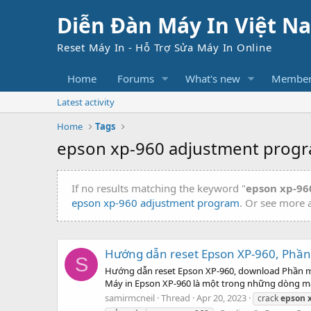
Diễn Đàn Máy In Việt N
Reset Máy In - Hỗ Trợ Sửa Máy In Online
Home
Forums
What's new
Member
Latest activity
Home
Tags
epson xp-960 adjustment prog
If no results matching the keyword "
epson xp-96
epson xp-960 adjustment program
. Or see more a
Hướng dẫn reset Epson XP-960, Phần
S
Hướng dẫn reset Epson XP-960, download Phần mềm 
Máy in Epson XP-960 là một trong những dòng máy i
samirmcneil
Thread
Apr 20, 2023
crack
epson