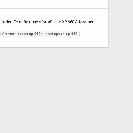
 lỗi đèn đỏ nhấp nháy nữa. #Epson XP-960 Adjustment
phần mềm
epson
xp-960
riset
epson
xp-960