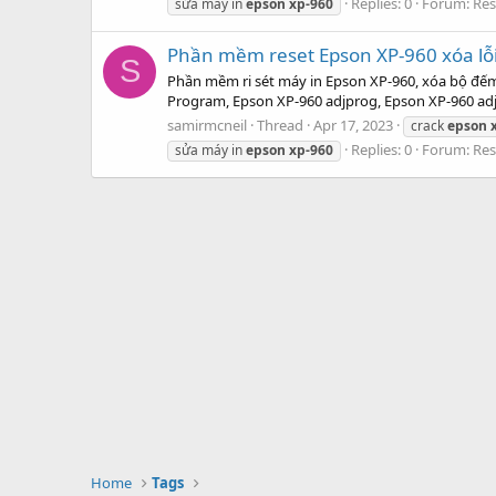
Replies: 0
Forum:
Res
sửa máy in
epson
xp-960
Phần mềm reset Epson XP-960 xóa lỗ
S
Phần mềm ri sét máy in Epson XP-960, xóa bộ đế
Program, Epson XP-960 adjprog, Epson XP-960 adj
samirmcneil
Thread
Apr 17, 2023
crack
epson
Replies: 0
Forum:
Res
sửa máy in
epson
xp-960
Home
Tags