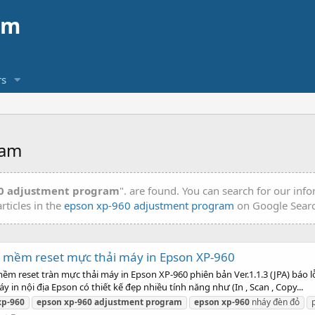
am
s
ram
0 adjustment program
". are found. You can search for our inf
rticles in the
epson xp-960 adjustment program
on Google Sear
 mềm reset mực thải máy in Epson XP-960
reset tràn mực thải máy in Epson XP-960 phiên bản Ver.1.1.3 (JPA) báo lỗ
n nội địa Epson có thiết kế đẹp nhiều tính năng như (In , Scan , Copy...
xp-960
epson
xp-960
adjustment
program
epson
xp-960
nháy đèn đỏ