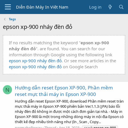
Diễn Đàn Máy In Việt Nam
Log in
Tags
epson xp-900 nháy đèn đỏ
If no results matching the keyword "
epson xp-900
nháy đèn đỏ
". are found. You can search for our
information through Google using the following link
epson xp-900 nháy đèn đỏ
. Or see more articles in the
epson xp-900 nháy đèn đỏ
on Google Search
Hướng dẫn reset Epson XP-900, Phần mềm
N
reset mực thải máy in Epson XP-900
Hướng dẫn reset Epson XP-900, download Phần mềm reset tràn
mực thải máy in Epson XP-900 phiên bản Ver.1.1.3 (JPA) báo lỗi
nháy đèn đỏ không in được một cách đơn giản tại nhà. - Máy in
Epson XP-900 là một trong những dòng máy in nội địa Epson có
thiết kế đẹp nhiều tính năng như (In , Scan , Copy...
normaholloway
Thread
Apr 18, 2023
crack
epson
xp-900