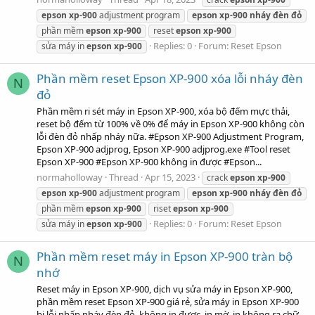
epson
xp-900
adjustment program
epson
xp-900
nháy
đèn
đỏ
phần mềm
epson
xp-900
reset
epson
xp-900
Replies: 0
Forum:
Reset Epson
sửa máy in
epson
xp-900
Phần mềm reset Epson XP-900 xóa lỗi nháy đèn
N
đỏ
Phần mềm ri sét máy in Epson XP-900, xóa bộ đếm mực thải,
reset bộ đếm từ 100% về 0% để máy in Epson XP-900 không còn
lỗi đèn đỏ nhấp nháy nữa. #Epson XP-900 Adjustment Program,
Epson XP-900 adjprog, Epson XP-900 adjprog.exe #Tool reset
Epson XP-900 #Epson XP-900 không in được #Epson...
normaholloway
Thread
Apr 15, 2023
crack
epson
xp-900
epson
xp-900
adjustment program
epson
xp-900
nháy
đèn
đỏ
phần mềm
epson
xp-900
riset
epson
xp-900
Replies: 0
Forum:
Reset Epson
sửa máy in
epson
xp-900
Phần mềm reset máy in Epson XP-900 tràn bộ
N
nhớ
Reset máy in Epson XP-900, dịch vụ sửa máy in Epson XP-900,
phần mềm reset Epson XP-900 giá rẻ, sửa máy in Epson XP-900
bị lỗi nhấp nháy đèn đỏ, không in được, in mờ, in không ra chữ,