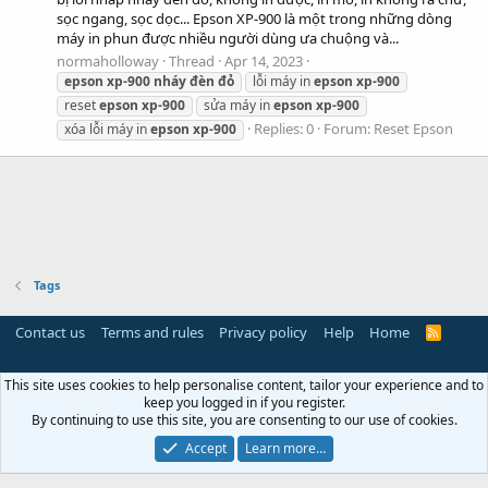
sọc ngang, sọc dọc... Epson XP-900 là một trong những dòng
máy in phun được nhiều người dùng ưa chuộng và...
normaholloway
Thread
Apr 14, 2023
epson
xp-900
nháy
đèn
đỏ
lỗi máy in
epson
xp-900
reset
epson
xp-900
sửa máy in
epson
xp-900
Replies: 0
Forum:
Reset Epson
xóa lỗi máy in
epson
xp-900
Tags
Contact us
Terms and rules
Privacy policy
Help
Home
R
S
S
This site uses cookies to help personalise content, tailor your experience and to
keep you logged in if you register.
By continuing to use this site, you are consenting to our use of cookies.
Accept
Learn more…
Miễn trừ trách nhiệm:
Chúng tôi không lưu trữ hoặc sở hữu