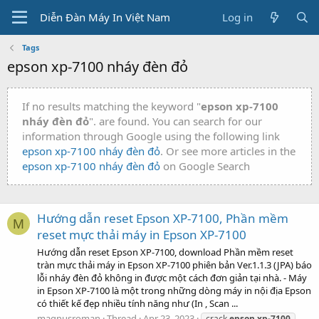
Diễn Đàn Máy In Việt Nam
Log in
Tags
epson xp-7100 nháy đèn đỏ
If no results matching the keyword "
epson xp-7100
nháy đèn đỏ
". are found. You can search for our
information through Google using the following link
epson xp-7100 nháy đèn đỏ
. Or see more articles in the
epson xp-7100 nháy đèn đỏ
on Google Search
Hướng dẫn reset Epson XP-7100, Phần mềm
M
reset mực thải máy in Epson XP-7100
Hướng dẫn reset Epson XP-7100, download Phần mềm reset
tràn mực thải máy in Epson XP-7100 phiên bản Ver.1.1.3 (JPA) báo
lỗi nháy đèn đỏ không in được một cách đơn giản tại nhà. - Máy
in Epson XP-7100 là một trong những dòng máy in nội địa Epson
có thiết kế đẹp nhiều tính năng như (In , Scan ...
magnusroman
Thread
Apr 23, 2023
crack
epson
xp-7100