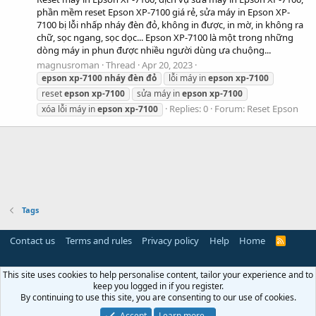
phần mềm reset Epson XP-7100 giá rẻ, sửa máy in Epson XP-
7100 bị lỗi nhấp nháy đèn đỏ, không in được, in mờ, in không ra
chữ, sọc ngang, sọc dọc... Epson XP-7100 là một trong những
dòng máy in phun được nhiều người dùng ưa chuộng...
magnusroman
Thread
Apr 20, 2023
epson
xp-7100
nháy
đèn
đỏ
lỗi máy in
epson
xp-7100
reset
epson
xp-7100
sửa máy in
epson
xp-7100
Replies: 0
Forum:
Reset Epson
xóa lỗi máy in
epson
xp-7100
Tags
Contact us
Terms and rules
Privacy policy
Help
Home
R
S
S
This site uses cookies to help personalise content, tailor your experience and to
keep you logged in if you register.
By continuing to use this site, you are consenting to our use of cookies.
Accept
Learn more…