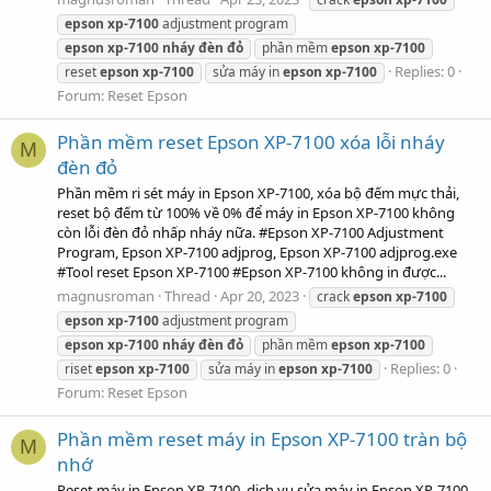
epson
xp-7100
adjustment program
epson
xp-7100
nháy
đèn
đỏ
phần mềm
epson
xp-7100
Replies: 0
reset
epson
xp-7100
sửa máy in
epson
xp-7100
Forum:
Reset Epson
Phần mềm reset Epson XP-7100 xóa lỗi nháy
M
đèn đỏ
Phần mềm ri sét máy in Epson XP-7100, xóa bộ đếm mực thải,
reset bộ đếm từ 100% về 0% để máy in Epson XP-7100 không
còn lỗi đèn đỏ nhấp nháy nữa. #Epson XP-7100 Adjustment
Program, Epson XP-7100 adjprog, Epson XP-7100 adjprog.exe
#Tool reset Epson XP-7100 #Epson XP-7100 không in được...
magnusroman
Thread
Apr 20, 2023
crack
epson
xp-7100
epson
xp-7100
adjustment program
epson
xp-7100
nháy
đèn
đỏ
phần mềm
epson
xp-7100
Replies: 0
riset
epson
xp-7100
sửa máy in
epson
xp-7100
Forum:
Reset Epson
Phần mềm reset máy in Epson XP-7100 tràn bộ
M
nhớ
Reset máy in Epson XP-7100, dịch vụ sửa máy in Epson XP-7100,