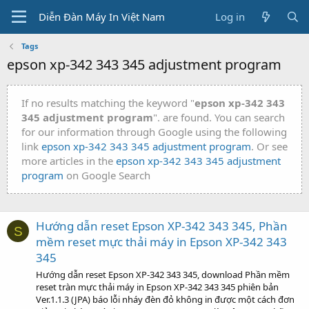
Diễn Đàn Máy In Việt Nam
Log in
Tags
epson xp-342 343 345 adjustment program
If no results matching the keyword "
epson xp-342 343
345 adjustment program
". are found. You can search
for our information through Google using the following
link
epson xp-342 343 345 adjustment program
. Or see
more articles in the
epson xp-342 343 345 adjustment
program
on Google Search
Hướng dẫn reset Epson XP-342 343 345, Phần
S
mềm reset mực thải máy in Epson XP-342 343
345
Hướng dẫn reset Epson XP-342 343 345, download Phần mềm
reset tràn mực thải máy in Epson XP-342 343 345 phiên bản
Ver.1.1.3 (JPA) báo lỗi nháy đèn đỏ không in được một cách đơn