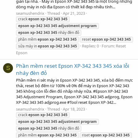
giản tại nhà. - Máy in Epson XP-342 343 345 là một trong những
dòng máy in nội địa Epson có thiết kế đẹp nhiều tính...
seamushendrix
Thread
Apr 21, 2023
crack
epson
xp-342
343
345
epson
xp-342
343
345
adjustment
program
epson
xp-342
343
345
nháy đèn đỏ
phần mềm
epson
xp-342
343
345
reset
epson
xp-342
343
345
Replies: 0
Forum:
Reset
sửa máy in
epson
xp-342
343
345
Epson
Phần mềm reset Epson XP-342 343 345 xóa lỗi
S
nháy đèn đỏ
Phần mềm ri sét máy in Epson XP-342 343 345, xóa bộ đếm mực
thải, reset bộ đếm từ 100% về 0% để máy in Epson XP-342 343
345 không còn lỗi đèn đỏ nhấp nháy nữa. #Epson XP-342 343
345 Adjustment Program, Epson XP-342 343 345 adjprog, Epson
XP-342 343 345 adjprog.exe #Tool reset Epson XP-342...
seamushendrix
Thread
Apr 18, 2023
crack
epson
xp-342
343
345
epson
xp-342
343
345
adjustment
program
epson
xp-342
343
345
nháy đèn đỏ
phần mềm
epson
xp-342
343
345
riset
epson
xp-342
343
345