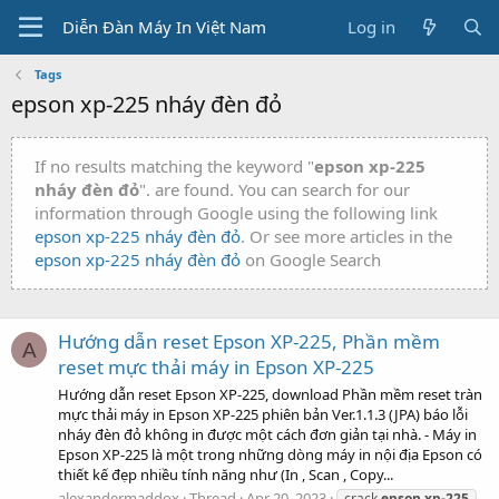
Diễn Đàn Máy In Việt Nam
Log in
Tags
epson xp-225 nháy đèn đỏ
If no results matching the keyword "
epson xp-225
nháy đèn đỏ
". are found. You can search for our
information through Google using the following link
epson xp-225 nháy đèn đỏ
. Or see more articles in the
epson xp-225 nháy đèn đỏ
on Google Search
Hướng dẫn reset Epson XP-225, Phần mềm
A
reset mực thải máy in Epson XP-225
Hướng dẫn reset Epson XP-225, download Phần mềm reset tràn
mực thải máy in Epson XP-225 phiên bản Ver.1.1.3 (JPA) báo lỗi
nháy đèn đỏ không in được một cách đơn giản tại nhà. - Máy in
Epson XP-225 là một trong những dòng máy in nội địa Epson có
thiết kế đẹp nhiều tính năng như (In , Scan , Copy...
alexandermaddox
Thread
Apr 20, 2023
crack
epson
xp-225