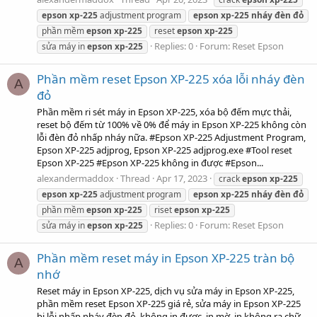
epson
xp-225
adjustment program
epson
xp-225
nháy
đèn
đỏ
phần mềm
epson
xp-225
reset
epson
xp-225
Replies: 0
Forum:
Reset Epson
sửa máy in
epson
xp-225
Phần mềm reset Epson XP-225 xóa lỗi nháy đèn
A
đỏ
Phần mềm ri sét máy in Epson XP-225, xóa bộ đếm mực thải,
reset bộ đếm từ 100% về 0% để máy in Epson XP-225 không còn
lỗi đèn đỏ nhấp nháy nữa. #Epson XP-225 Adjustment Program,
Epson XP-225 adjprog, Epson XP-225 adjprog.exe #Tool reset
Epson XP-225 #Epson XP-225 không in được #Epson...
alexandermaddox
Thread
Apr 17, 2023
crack
epson
xp-225
epson
xp-225
adjustment program
epson
xp-225
nháy
đèn
đỏ
phần mềm
epson
xp-225
riset
epson
xp-225
Replies: 0
Forum:
Reset Epson
sửa máy in
epson
xp-225
Phần mềm reset máy in Epson XP-225 tràn bộ
A
nhớ
Reset máy in Epson XP-225, dịch vụ sửa máy in Epson XP-225,
phần mềm reset Epson XP-225 giá rẻ, sửa máy in Epson XP-225
bị lỗi nhấp nháy đèn đỏ, không in được, in mờ, in không ra chữ,