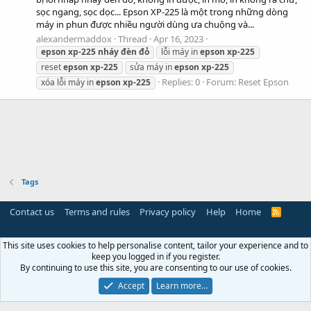
sọc ngang, sọc dọc... Epson XP-225 là một trong những dòng
máy in phun được nhiều người dùng ưa chuộng và...
alexandermaddox
Thread
Apr 16, 2023
epson
xp-225
nháy
đèn
đỏ
lỗi máy in
epson
xp-225
reset
epson
xp-225
sửa máy in
epson
xp-225
Replies: 0
Forum:
Reset Epson
xóa lỗi máy in
epson
xp-225
Tags
Contact us
Terms and rules
Privacy policy
Help
Home
R
S
S
This site uses cookies to help personalise content, tailor your experience and to
keep you logged in if you register.
By continuing to use this site, you are consenting to our use of cookies.
Accept
Learn more…
Miễn trừ trách nhiệm:
Chúng tôi không lưu trữ hoặc sở hữu