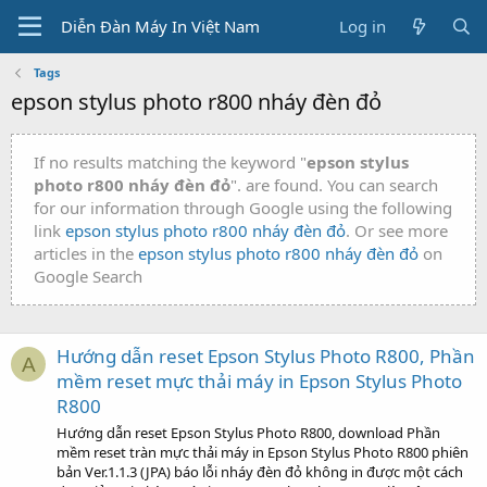
Diễn Đàn Máy In Việt Nam
Log in
Tags
epson stylus photo r800 nháy đèn đỏ
If no results matching the keyword "
epson stylus
photo r800 nháy đèn đỏ
". are found. You can search
for our information through Google using the following
link
epson stylus photo r800 nháy đèn đỏ
. Or see more
articles in the
epson stylus photo r800 nháy đèn đỏ
on
Google Search
Hướng dẫn reset Epson Stylus Photo R800, Phần
A
mềm reset mực thải máy in Epson Stylus Photo
R800
Hướng dẫn reset Epson Stylus Photo R800, download Phần
mềm reset tràn mực thải máy in Epson Stylus Photo R800 phiên
bản Ver.1.1.3 (JPA) báo lỗi nháy đèn đỏ không in được một cách