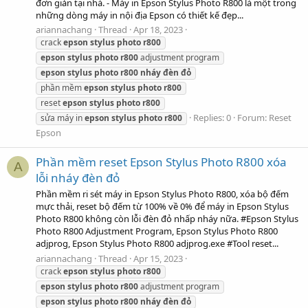
đơn giản tại nhà. - Máy in Epson Stylus Photo R800 là một trong
những dòng máy in nội địa Epson có thiết kế đẹp...
ariannachang
Thread
Apr 18, 2023
crack
epson
stylus
photo
r800
epson
stylus
photo
r800
adjustment program
epson
stylus
photo
r800
nháy
đèn
đỏ
phần mềm
epson
stylus
photo
r800
reset
epson
stylus
photo
r800
Replies: 0
Forum:
Reset
sửa máy in
epson
stylus
photo
r800
Epson
Phần mềm reset Epson Stylus Photo R800 xóa
A
lỗi nháy đèn đỏ
Phần mềm ri sét máy in Epson Stylus Photo R800, xóa bộ đếm
mực thải, reset bộ đếm từ 100% về 0% để máy in Epson Stylus
Photo R800 không còn lỗi đèn đỏ nhấp nháy nữa. #Epson Stylus
Photo R800 Adjustment Program, Epson Stylus Photo R800
adjprog, Epson Stylus Photo R800 adjprog.exe #Tool reset...
ariannachang
Thread
Apr 15, 2023
crack
epson
stylus
photo
r800
epson
stylus
photo
r800
adjustment program
epson
stylus
photo
r800
nháy
đèn
đỏ