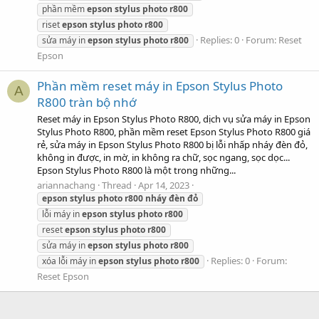
phần mềm
epson
stylus
photo
r800
riset
epson
stylus
photo
r800
Replies: 0
Forum:
Reset
sửa máy in
epson
stylus
photo
r800
Epson
Phần mềm reset máy in Epson Stylus Photo
A
R800 tràn bộ nhớ
Reset máy in Epson Stylus Photo R800, dịch vụ sửa máy in Epson
Stylus Photo R800, phần mềm reset Epson Stylus Photo R800 giá
rẻ, sửa máy in Epson Stylus Photo R800 bị lỗi nhấp nháy đèn đỏ,
không in được, in mờ, in không ra chữ, sọc ngang, sọc dọc...
Epson Stylus Photo R800 là một trong những...
ariannachang
Thread
Apr 14, 2023
epson
stylus
photo
r800
nháy
đèn
đỏ
lỗi máy in
epson
stylus
photo
r800
reset
epson
stylus
photo
r800
sửa máy in
epson
stylus
photo
r800
Replies: 0
Forum:
xóa lỗi máy in
epson
stylus
photo
r800
Reset Epson