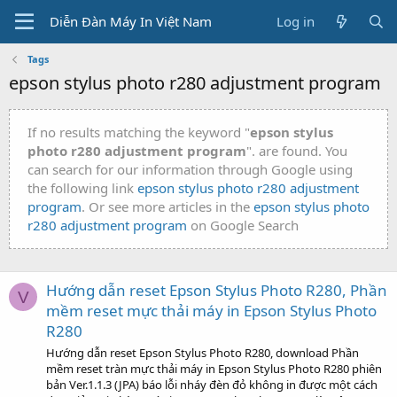
Diễn Đàn Máy In Việt Nam
Log in
Tags
epson stylus photo r280 adjustment program
If no results matching the keyword "
epson stylus
photo r280 adjustment program
". are found. You
can search for our information through Google using
the following link
epson stylus photo r280 adjustment
program
. Or see more articles in the
epson stylus photo
r280 adjustment program
on Google Search
Hướng dẫn reset Epson Stylus Photo R280, Phần
V
mềm reset mực thải máy in Epson Stylus Photo
R280
Hướng dẫn reset Epson Stylus Photo R280, download Phần
mềm reset tràn mực thải máy in Epson Stylus Photo R280 phiên
bản Ver.1.1.3 (JPA) báo lỗi nháy đèn đỏ không in được một cách