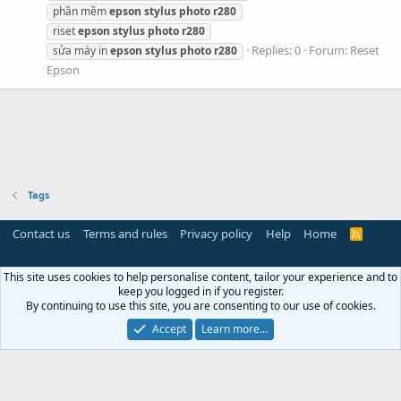
phần mềm
epson
stylus
photo
r280
riset
epson
stylus
photo
r280
Replies: 0
Forum:
Reset
sửa máy in
epson
stylus
photo
r280
Epson
Tags
Contact us
Terms and rules
Privacy policy
Help
Home
R
S
S
This site uses cookies to help personalise content, tailor your experience and to
keep you logged in if you register.
By continuing to use this site, you are consenting to our use of cookies.
Accept
Learn more…
Miễn trừ trách nhiệm:
Chúng tôi không lưu trữ hoặc sở hữu
bất kỳ nội dung có bản quyền nào trên máy chủ của mình. Nếu
bạn là chủ sở hữu bản quyền và có yêu cầu gỡ bỏ nội dung, vui