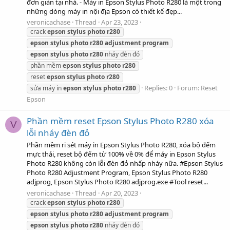
đơn giản tại nhà. - Máy in Epson Stylus Photo R280 là một trong
những dòng máy in nội địa Epson có thiết kế đẹp...
veronicachase
Thread
Apr 23, 2023
crack
epson
stylus
photo
r280
epson
stylus
photo
r280
adjustment
program
epson
stylus
photo
r280
nháy đèn đỏ
phần mềm
epson
stylus
photo
r280
reset
epson
stylus
photo
r280
Replies: 0
Forum:
Reset
sửa máy in
epson
stylus
photo
r280
Epson
Phần mềm reset Epson Stylus Photo R280 xóa
V
lỗi nháy đèn đỏ
Phần mềm ri sét máy in Epson Stylus Photo R280, xóa bộ đếm
mực thải, reset bộ đếm từ 100% về 0% để máy in Epson Stylus
Photo R280 không còn lỗi đèn đỏ nhấp nháy nữa. #Epson Stylus
Photo R280 Adjustment Program, Epson Stylus Photo R280
adjprog, Epson Stylus Photo R280 adjprog.exe #Tool reset...
veronicachase
Thread
Apr 20, 2023
crack
epson
stylus
photo
r280
epson
stylus
photo
r280
adjustment
program
epson
stylus
photo
r280
nháy đèn đỏ