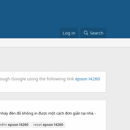
Log in
Search
hrough Google using the following link
epson l4260
nháy đèn đỏ không in được một cách đơn giản tại nhà. -
 mềm
epson
l4260
reset
epson
l4260