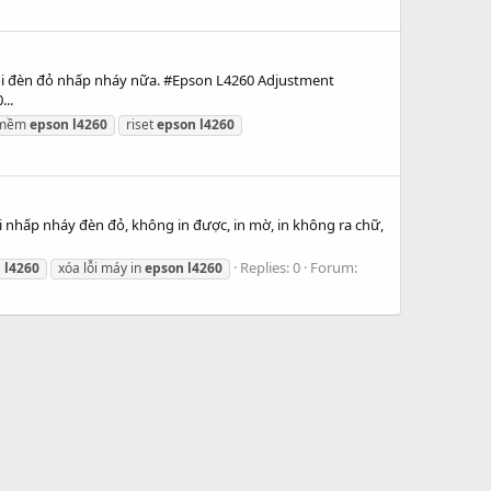
ỗi đèn đỏ nhấp nháy nữa. #Epson L4260 Adjustment
..
 mềm
epson
l4260
riset
epson
l4260
i nhấp nháy đèn đỏ, không in được, in mờ, in không ra chữ,
Replies: 0
Forum:
n
l4260
xóa lỗi máy in
epson
l4260