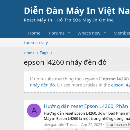
Diễn Đàn Máy In Việt N
Reset Máy In - Hỗ Trợ Sửa Máy In Online
Home
Forums
What's new
Member
Latest activity
Home
Tags
epson l4260 nháy đèn đỏ
If no results matching the keyword "
epson l4260
nháy đèn đỏ
. Or see more articles in the
epson l4
Hướng dẫn reset Epson L4260, Phần 
A
Hướng dẫn reset Epson L4260, download Phần mềm r
Máy in Epson L4260 là một trong những dòng máy in
alexgamble
Thread
Apr 22, 2023
crack
epson
l