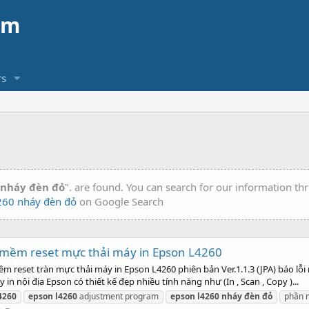
am
s
 nháy đèn đỏ
". are found. You can search for our information t
260 nháy đèn đỏ
on Google Search
mềm reset mực thải máy in Epson L4260
eset tràn mực thải máy in Epson L4260 phiên bản Ver.1.1.3 (JPA) báo lỗi 
 nội địa Epson có thiết kế đẹp nhiều tính năng như (In , Scan , Copy )...
4260
epson
l4260
adjustment program
epson
l4260
nháy
đèn
đỏ
phần