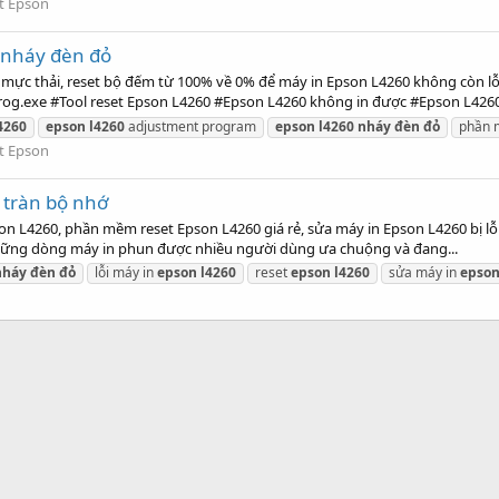
t Epson
 nháy đèn đỏ
 mực thải, reset bộ đếm từ 100% về 0% để máy in Epson L4260 không còn l
og.exe #Tool reset Epson L4260 #Epson L4260 không in được #Epson L4260.
4260
epson
l4260
adjustment program
epson
l4260
nháy
đèn
đỏ
phần
t Epson
 tràn bộ nhớ
on L4260, phần mềm reset Epson L4260 giá rẻ, sửa máy in Epson L4260 bị lỗ
 những dòng máy in phun được nhiều người dùng ưa chuộng và đang...
nháy
đèn
đỏ
lỗi máy in
epson
l4260
reset
epson
l4260
sửa máy in
epso