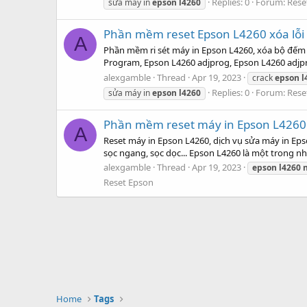
Replies: 0
Forum:
Rese
sửa máy in
epson
l4260
Phần mềm reset Epson L4260 xóa lỗi
A
Phần mềm ri sét máy in Epson L4260, xóa bộ đếm
Program, Epson L4260 adjprog, Epson L4260 adjpr
alexgamble
Thread
Apr 19, 2023
crack
epson
l
Replies: 0
Forum:
Rese
sửa máy in
epson
l4260
Phần mềm reset máy in Epson L4260
A
Reset máy in Epson L4260, dịch vụ sửa máy in Eps
sọc ngang, sọc dọc... Epson L4260 là một trong
alexgamble
Thread
Apr 19, 2023
epson
l4260
Reset Epson
Home
Tags