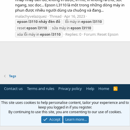
ngang, sọc dọc... Epson L3110 là một trong những dòng máy in
phun được nhiều người dùng ưa chuộng và đang...
malachyvelazquez
Thread
Apr 16, 2023
epson
l3110
nháy
đèn
đỏ
lỗi máy in
epson
l3110
reset
epson
l3110
sửa máy in
epson
l3110
Replies: 0
Forum:
Reset Epson
xóa lỗi máy in
epson
l3110
Tags
Contact us
Terms and rules
Privacy policy
Help
Home
R
S
S
This site uses cookies to help personalise content, tailor your experience and to
keep you logged in if you register.
By continuing to use this site, you are consenting to our use of cookies.
Accept
Learn more…
Miễn trừ trách nhiệm:
Chúng tôi không lưu trữ hoặc sở hữu