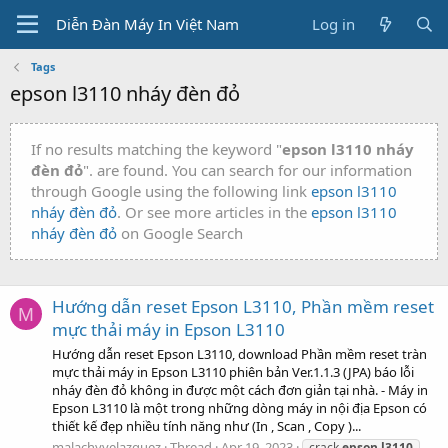
Diễn Đàn Máy In Việt Nam
Log in
Tags
epson l3110 nháy đèn đỏ
If no results matching the keyword "
epson l3110 nháy
đèn đỏ
". are found. You can search for our information
through Google using the following link
epson l3110
nháy đèn đỏ
. Or see more articles in the
epson l3110
nháy đèn đỏ
on Google Search
Hướng dẫn reset Epson L3110, Phần mềm reset
M
mực thải máy in Epson L3110
Hướng dẫn reset Epson L3110, download Phần mềm reset tràn
mực thải máy in Epson L3110 phiên bản Ver.1.1.3 (JPA) báo lỗi
nháy đèn đỏ không in được một cách đơn giản tại nhà. - Máy in
Epson L3110 là một trong những dòng máy in nội địa Epson có
thiết kế đẹp nhiều tính năng như (In , Scan , Copy )...
malachyvelazquez
Thread
Apr 19, 2023
crack
epson
l3110