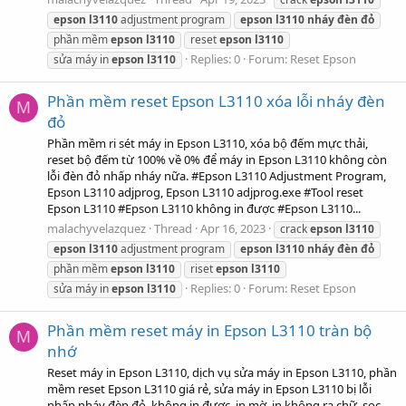
epson
l3110
adjustment program
epson
l3110
nháy
đèn
đỏ
phần mềm
epson
l3110
reset
epson
l3110
Replies: 0
Forum:
Reset Epson
sửa máy in
epson
l3110
Phần mềm reset Epson L3110 xóa lỗi nháy đèn
M
đỏ
Phần mềm ri sét máy in Epson L3110, xóa bộ đếm mực thải,
reset bộ đếm từ 100% về 0% để máy in Epson L3110 không còn
lỗi đèn đỏ nhấp nháy nữa. #Epson L3110 Adjustment Program,
Epson L3110 adjprog, Epson L3110 adjprog.exe #Tool reset
Epson L3110 #Epson L3110 không in được #Epson L3110...
malachyvelazquez
Thread
Apr 16, 2023
crack
epson
l3110
epson
l3110
adjustment program
epson
l3110
nháy
đèn
đỏ
phần mềm
epson
l3110
riset
epson
l3110
Replies: 0
Forum:
Reset Epson
sửa máy in
epson
l3110
Phần mềm reset máy in Epson L3110 tràn bộ
M
nhớ
Reset máy in Epson L3110, dịch vụ sửa máy in Epson L3110, phần
mềm reset Epson L3110 giá rẻ, sửa máy in Epson L3110 bị lỗi
nhấp nháy đèn đỏ, không in được, in mờ, in không ra chữ, sọc