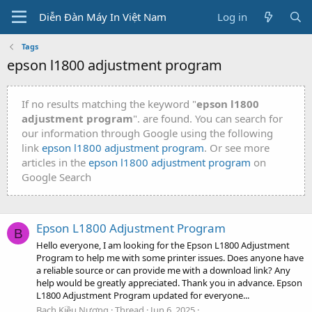
Diễn Đàn Máy In Việt Nam
Log in
Tags
epson l1800 adjustment program
If no results matching the keyword "
epson l1800
adjustment program
". are found. You can search for
our information through Google using the following
link
epson l1800 adjustment program
. Or see more
articles in the
epson l1800 adjustment program
on
Google Search
Epson L1800 Adjustment Program
B
Hello everyone, I am looking for the Epson L1800 Adjustment
Program to help me with some printer issues. Does anyone have
a reliable source or can provide me with a download link? Any
help would be greatly appreciated. Thank you in advance. Epson
L1800 Adjustment Program updated for everyone...
Bạch Kiều Nương
Thread
Jun 6, 2025