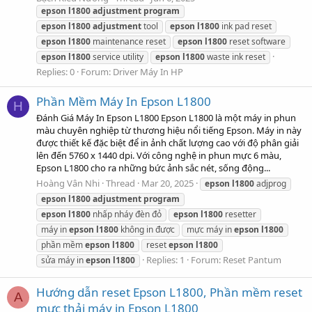
epson
l1800
adjustment
program
epson
l1800
adjustment
tool
epson
l1800
ink pad reset
epson
l1800
maintenance reset
epson
l1800
reset software
epson
l1800
service utility
epson
l1800
waste ink reset
Replies: 0
Forum:
Driver Máy In HP
Phần Mềm Máy In Epson L1800
H
Đánh Giá Máy In Epson L1800 Epson L1800 là một máy in phun
màu chuyên nghiệp từ thương hiệu nổi tiếng Epson. Máy in này
được thiết kế đặc biệt để in ảnh chất lượng cao với độ phân giải
lên đến 5760 x 1440 dpi. Với công nghệ in phun mực 6 màu,
Epson L1800 cho ra những bức ảnh sắc nét, sống động...
Hoàng Vân Nhi
Thread
Mar 20, 2025
epson
l1800
adjprog
epson
l1800
adjustment
program
epson
l1800
nhấp nháy đèn đỏ
epson
l1800
resetter
máy in
epson
l1800
không in được
mực máy in
epson
l1800
phần mềm
epson
l1800
reset
epson
l1800
Replies: 1
Forum:
Reset Pantum
sửa máy in
epson
l1800
Hướng dẫn reset Epson L1800, Phần mềm reset
A
mực thải máy in Epson L1800