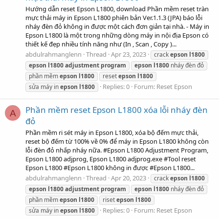
Hướng dẫn reset Epson L1800, download Phần mềm reset tràn
mực thải máy in Epson L1800 phiên bản Ver.1.1.3 (JPA) báo lỗi
nháy đèn đỏ không in được một cách đơn giản tại nhà. - Máy in
Epson L1800 là một trong những dòng máy in nội địa Epson có
thiết kế đẹp nhiều tính năng như (In , Scan , Copy )...
abdulrahmanglenn
Thread
Apr 23, 2023
crack
epson
l1800
epson
l1800
adjustment
program
epson
l1800
nháy đèn đỏ
phần mềm
epson
l1800
reset
epson
l1800
Replies: 0
Forum:
Reset Epson
sửa máy in
epson
l1800
Phần mềm reset Epson L1800 xóa lỗi nháy đèn
A
đỏ
Phần mềm ri sét máy in Epson L1800, xóa bộ đếm mực thải,
reset bộ đếm từ 100% về 0% để máy in Epson L1800 không còn
lỗi đèn đỏ nhấp nháy nữa. #Epson L1800 Adjustment Program,
Epson L1800 adjprog, Epson L1800 adjprog.exe #Tool reset
Epson L1800 #Epson L1800 không in được #Epson L1800...
abdulrahmanglenn
Thread
Apr 20, 2023
crack
epson
l1800
epson
l1800
adjustment
program
epson
l1800
nháy đèn đỏ
phần mềm
epson
l1800
riset
epson
l1800
Replies: 0
Forum:
Reset Epson
sửa máy in
epson
l1800