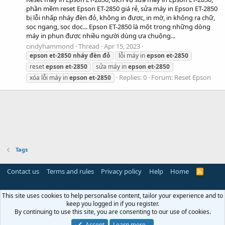
phần mềm reset Epson ET-2850 giá rẻ, sửa máy in Epson ET-2850
bị lỗi nhấp nháy đèn đỏ, không in được, in mờ, in không ra chữ,
sọc ngang, sọc dọc... Epson ET-2850 là một trong những dòng
máy in phun được nhiều người dùng ưa chuộng...
cindyhammond
Thread
Apr 15, 2023
epson
et-2850
nháy
đèn
đỏ
lỗi máy in
epson
et-2850
reset
epson
et-2850
sửa máy in
epson
et-2850
Replies: 0
Forum:
Reset Epson
xóa lỗi máy in
epson
et-2850
Tags
Contact us
Terms and rules
Privacy policy
Help
Home
R
S
S
This site uses cookies to help personalise content, tailor your experience and to
keep you logged in if you register.
By continuing to use this site, you are consenting to our use of cookies.
Accept
Learn more…