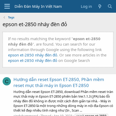
Diễn Đàn Máy In Việt Nam
Log in
Tags
epson et-2850 nháy đèn đỏ
If no results matching the keyword "
epson et-2850
nháy đèn đỏ
". are found. You can search for our
information through Google using the following link
epson et-2850 nháy đèn đỏ
. Or see more articles in the
epson et-2850 nháy đèn đỏ
on Google Search
Hướng dẫn reset Epson ET-2850, Phần mềm
C
reset mực thải máy in Epson ET-2850
Hướng dẫn reset Epson ET-2850, download Phần mềm reset tràn
mực thải máy in Epson ET-2850 phiên bản Ver.1.1.3 (JPA) báo lỗi
nháy đèn đỏ không in được một cách đơn giản tại nhà. - Máy in
Epson ET-2850 là một trong những dòng máy in nội địa Epson có
thiết kế đẹp nhiều tính năng như (In , Scan ...
cindyhammond
Thread
Apr 19, 2023
crack
epson
et-2850