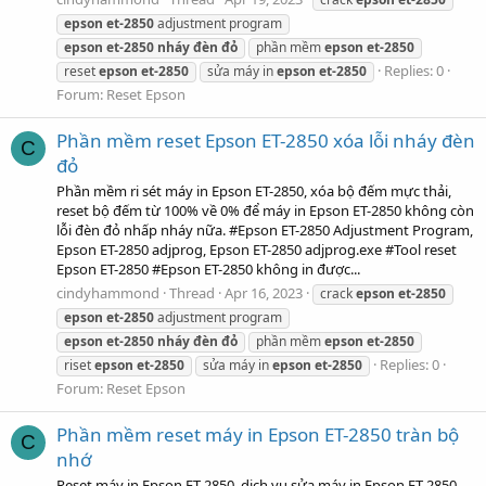
epson
et-2850
adjustment program
epson
et-2850
nháy
đèn
đỏ
phần mềm
epson
et-2850
Replies: 0
reset
epson
et-2850
sửa máy in
epson
et-2850
Forum:
Reset Epson
Phần mềm reset Epson ET-2850 xóa lỗi nháy đèn
C
đỏ
Phần mềm ri sét máy in Epson ET-2850, xóa bộ đếm mực thải,
reset bộ đếm từ 100% về 0% để máy in Epson ET-2850 không còn
lỗi đèn đỏ nhấp nháy nữa. #Epson ET-2850 Adjustment Program,
Epson ET-2850 adjprog, Epson ET-2850 adjprog.exe #Tool reset
Epson ET-2850 #Epson ET-2850 không in được...
cindyhammond
Thread
Apr 16, 2023
crack
epson
et-2850
epson
et-2850
adjustment program
epson
et-2850
nháy
đèn
đỏ
phần mềm
epson
et-2850
Replies: 0
riset
epson
et-2850
sửa máy in
epson
et-2850
Forum:
Reset Epson
Phần mềm reset máy in Epson ET-2850 tràn bộ
C
nhớ
Reset máy in Epson ET-2850, dịch vụ sửa máy in Epson ET-2850,