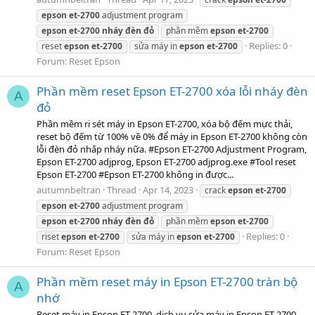
epson
et-2700
adjustment program
epson
et-2700
nháy
đèn
đỏ
phần mềm
epson
et-2700
Replies: 0
reset
epson
et-2700
sửa máy in
epson
et-2700
Forum:
Reset Epson
Phần mềm reset Epson ET-2700 xóa lỗi nháy đèn
A
đỏ
Phần mềm ri sét máy in Epson ET-2700, xóa bộ đếm mực thải,
reset bộ đếm từ 100% về 0% để máy in Epson ET-2700 không còn
lỗi đèn đỏ nhấp nháy nữa. #Epson ET-2700 Adjustment Program,
Epson ET-2700 adjprog, Epson ET-2700 adjprog.exe #Tool reset
Epson ET-2700 #Epson ET-2700 không in được...
autumnbeltran
Thread
Apr 14, 2023
crack
epson
et-2700
epson
et-2700
adjustment program
epson
et-2700
nháy
đèn
đỏ
phần mềm
epson
et-2700
Replies: 0
riset
epson
et-2700
sửa máy in
epson
et-2700
Forum:
Reset Epson
Phần mềm reset máy in Epson ET-2700 tràn bộ
A
nhớ
Reset máy in Epson ET-2700, dịch vụ sửa máy in Epson ET-2700,