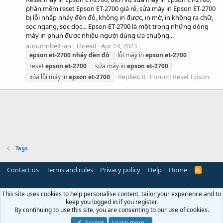
phần mềm reset Epson ET-2700 giá rẻ, sửa máy in Epson ET-2700
bị lỗi nhấp nháy đèn đỏ, không in được, in mờ, in không ra chữ,
sọc ngang, sọc dọc... Epson ET-2700 là một trong những dòng
máy in phun được nhiều người dùng ưa chuộng...
autumnbeltran
Thread
Apr 14, 2023
epson
et-2700
nháy
đèn
đỏ
lỗi máy in
epson
et-2700
reset
epson
et-2700
sửa máy in
epson
et-2700
Replies: 0
Forum:
Reset Epson
xóa lỗi máy in
epson
et-2700
Tags
Contact us
Terms and rules
Privacy policy
Help
Home
R
S
S
This site uses cookies to help personalise content, tailor your experience and to
keep you logged in if you register.
By continuing to use this site, you are consenting to our use of cookies.
Accept
Learn more…