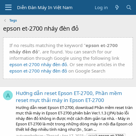
Diễn Đàn Máy In Việt Nam
Log in
Tags
epson et-2700 nháy đèn đỏ
If no results matching the keyword "
epson et-2700
nháy đèn đỏ
". are found. You can search for our
information through Google using the following link
epson et-2700 nháy đèn đỏ
. Or see more articles in the
epson et-2700 nháy đèn đỏ
on Google Search
Hướng dẫn reset Epson ET-2700, Phần mềm
A
reset mực thải máy in Epson ET-2700
Hướng dẫn reset Epson ET-2700, download Phần mềm reset tràn
mực thải máy in Epson ET-2700 phiên bản Ver.1.1.3 (JPA) báo lỗi
nháy đèn đỏ không in được một cách đơn giản tại nhà. - Máy in
Epson ET-2700 là một trong những dòng máy in nội địa Epson có
thiết kế đẹp nhiều tính năng như (In , Scan ...
autumnbeltran
Thread
Apr 17, 2023
crack
epson
et-2700