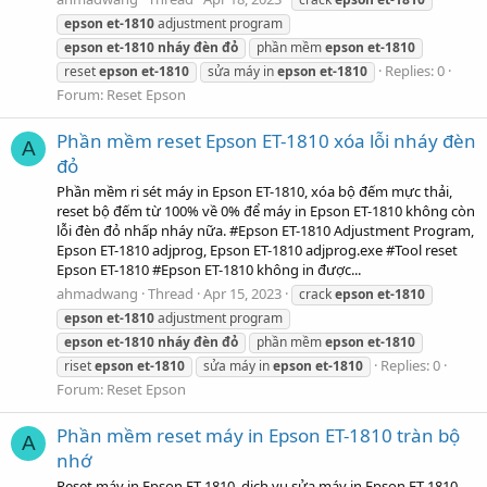
epson
et-1810
adjustment program
epson
et-1810
nháy
đèn
đỏ
phần mềm
epson
et-1810
Replies: 0
reset
epson
et-1810
sửa máy in
epson
et-1810
Forum:
Reset Epson
Phần mềm reset Epson ET-1810 xóa lỗi nháy đèn
A
đỏ
Phần mềm ri sét máy in Epson ET-1810, xóa bộ đếm mực thải,
reset bộ đếm từ 100% về 0% để máy in Epson ET-1810 không còn
lỗi đèn đỏ nhấp nháy nữa. #Epson ET-1810 Adjustment Program,
Epson ET-1810 adjprog, Epson ET-1810 adjprog.exe #Tool reset
Epson ET-1810 #Epson ET-1810 không in được...
ahmadwang
Thread
Apr 15, 2023
crack
epson
et-1810
epson
et-1810
adjustment program
epson
et-1810
nháy
đèn
đỏ
phần mềm
epson
et-1810
Replies: 0
riset
epson
et-1810
sửa máy in
epson
et-1810
Forum:
Reset Epson
Phần mềm reset máy in Epson ET-1810 tràn bộ
A
nhớ
Reset máy in Epson ET-1810, dịch vụ sửa máy in Epson ET-1810,