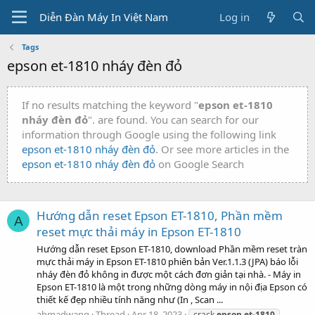
Diễn Đàn Máy In Việt Nam
Log in
Tags
epson et-1810 nháy đèn đỏ
If no results matching the keyword "
epson et-1810
nháy đèn đỏ
". are found. You can search for our
information through Google using the following link
epson et-1810 nháy đèn đỏ
. Or see more articles in the
epson et-1810 nháy đèn đỏ
on Google Search
Hướng dẫn reset Epson ET-1810, Phần mềm
A
reset mực thải máy in Epson ET-1810
Hướng dẫn reset Epson ET-1810, download Phần mềm reset tràn
mực thải máy in Epson ET-1810 phiên bản Ver.1.1.3 (JPA) báo lỗi
nháy đèn đỏ không in được một cách đơn giản tại nhà. - Máy in
Epson ET-1810 là một trong những dòng máy in nội địa Epson có
thiết kế đẹp nhiều tính năng như (In , Scan ...
ahmadwang
Thread
Apr 18, 2023
crack
epson
et-1810