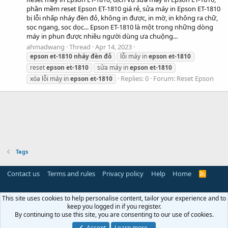
phần mềm reset Epson ET-1810 giá rẻ, sửa máy in Epson ET-1810
bị lỗi nhấp nháy đèn đỏ, không in được, in mờ, in không ra chữ,
sọc ngang, sọc dọc... Epson ET-1810 là một trong những dòng
máy in phun được nhiều người dùng ưa chuộng...
ahmadwang
Thread
Apr 14, 2023
epson
et-1810
nháy
đèn
đỏ
lỗi máy in
epson
et-1810
reset
epson
et-1810
sửa máy in
epson
et-1810
Replies: 0
Forum:
Reset Epson
xóa lỗi máy in
epson
et-1810
Tags
Contact us
Terms and rules
Privacy policy
Help
Home
R
S
S
This site uses cookies to help personalise content, tailor your experience and to
keep you logged in if you register.
By continuing to use this site, you are consenting to our use of cookies.
Accept
Learn more…