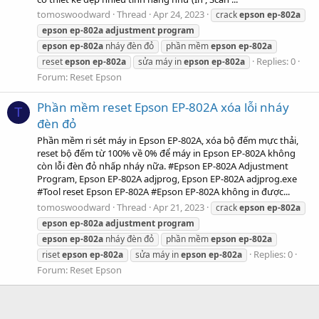
tomoswoodward
Thread
Apr 24, 2023
crack
epson
ep-802a
epson
ep-802a
adjustment
program
epson
ep-802a
nháy đèn đỏ
phần mềm
epson
ep-802a
Replies: 0
reset
epson
ep-802a
sửa máy in
epson
ep-802a
Forum:
Reset Epson
Phần mềm reset Epson EP-802A xóa lỗi nháy
T
đèn đỏ
Phần mềm ri sét máy in Epson EP-802A, xóa bộ đếm mực thải,
reset bộ đếm từ 100% về 0% để máy in Epson EP-802A không
còn lỗi đèn đỏ nhấp nháy nữa. #Epson EP-802A Adjustment
Program, Epson EP-802A adjprog, Epson EP-802A adjprog.exe
#Tool reset Epson EP-802A #Epson EP-802A không in được...
tomoswoodward
Thread
Apr 21, 2023
crack
epson
ep-802a
epson
ep-802a
adjustment
program
epson
ep-802a
nháy đèn đỏ
phần mềm
epson
ep-802a
Replies: 0
riset
epson
ep-802a
sửa máy in
epson
ep-802a
Forum:
Reset Epson