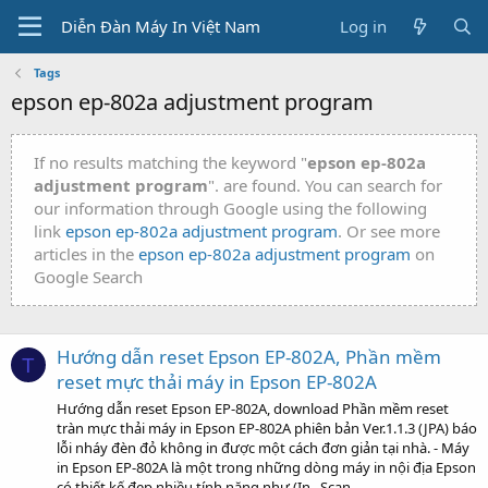
Diễn Đàn Máy In Việt Nam
Log in
Tags
epson ep-802a adjustment program
If no results matching the keyword "
epson ep-802a
adjustment program
". are found. You can search for
our information through Google using the following
link
epson ep-802a adjustment program
. Or see more
articles in the
epson ep-802a adjustment program
on
Google Search
Hướng dẫn reset Epson EP-802A, Phần mềm
T
reset mực thải máy in Epson EP-802A
Hướng dẫn reset Epson EP-802A, download Phần mềm reset
tràn mực thải máy in Epson EP-802A phiên bản Ver.1.1.3 (JPA) báo
lỗi nháy đèn đỏ không in được một cách đơn giản tại nhà. - Máy
in Epson EP-802A là một trong những dòng máy in nội địa Epson
có thiết kế đẹp nhiều tính năng như (In , Scan ...