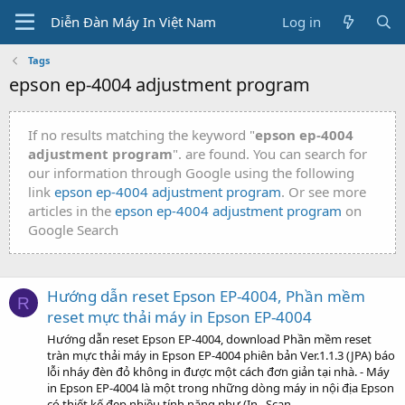
Diễn Đàn Máy In Việt Nam
Log in
Tags
epson ep-4004 adjustment program
If no results matching the keyword "
epson ep-4004
adjustment program
". are found. You can search for
our information through Google using the following
link
epson ep-4004 adjustment program
. Or see more
articles in the
epson ep-4004 adjustment program
on
Google Search
Hướng dẫn reset Epson EP-4004, Phần mềm
R
reset mực thải máy in Epson EP-4004
Hướng dẫn reset Epson EP-4004, download Phần mềm reset
tràn mực thải máy in Epson EP-4004 phiên bản Ver.1.1.3 (JPA) báo
lỗi nháy đèn đỏ không in được một cách đơn giản tại nhà. - Máy
in Epson EP-4004 là một trong những dòng máy in nội địa Epson
có thiết kế đẹp nhiều tính năng như (In , Scan ...