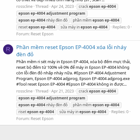
rosscline
Thread
Apr 24, 2023
crack
epson
ep-4004
epson
ep-4004
adjustment
program
epson
ep-4004
nháy đèn đỏ
phần mềm
epson
ep-4004
Replies: 0
reset
epson
ep-4004
sửa máy in
epson
ep-4004
Forum:
Reset Epson
Phần mềm reset Epson EP-4004 xóa lỗi nháy
R
đèn đỏ
Phần mềm ri sét máy in Epson EP-4004, xóa bộ đếm mực thải,
reset bộ đếm từ 100% về 0% để máy in Epson EP-4004 không
còn lỗi đèn đỏ nhấp nháy nữa. #Epson EP-4004 Adjustment
Program, Epson EP-4004 adjprog, Epson EP-4004 adjprog.exe
#Tool reset Epson EP-4004 #Epson EP-4004 không in được...
rosscline
Thread
Apr 21, 2023
crack
epson
ep-4004
epson
ep-4004
adjustment
program
epson
ep-4004
nháy đèn đỏ
phần mềm
epson
ep-4004
Replies: 0
riset
epson
ep-4004
sửa máy in
epson
ep-4004
Forum:
Reset Epson