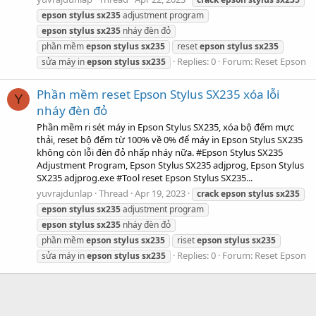
epson
stylus
sx235
adjustment program
epson
stylus
sx235
nháy đèn đỏ
phần mềm
epson
stylus
sx235
reset
epson
stylus
sx235
Replies: 0
Forum:
Reset Epson
sửa máy in
epson
stylus
sx235
Phần mềm reset Epson Stylus SX235 xóa lỗi
Y
nháy đèn đỏ
Phần mềm ri sét máy in Epson Stylus SX235, xóa bộ đếm mực
thải, reset bộ đếm từ 100% về 0% để máy in Epson Stylus SX235
không còn lỗi đèn đỏ nhấp nháy nữa. #Epson Stylus SX235
Adjustment Program, Epson Stylus SX235 adjprog, Epson Stylus
SX235 adjprog.exe #Tool reset Epson Stylus SX235...
yuvrajdunlap
Thread
Apr 19, 2023
crack
epson
stylus
sx235
epson
stylus
sx235
adjustment program
epson
stylus
sx235
nháy đèn đỏ
phần mềm
epson
stylus
sx235
riset
epson
stylus
sx235
Replies: 0
Forum:
Reset Epson
sửa máy in
epson
stylus
sx235