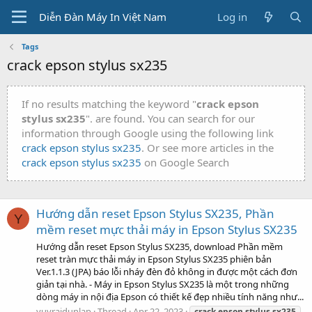
Diễn Đàn Máy In Việt Nam
Log in
Tags
crack epson stylus sx235
If no results matching the keyword "
crack epson
stylus sx235
". are found. You can search for our
information through Google using the following link
crack epson stylus sx235
. Or see more articles in the
crack epson stylus sx235
on Google Search
Hướng dẫn reset Epson Stylus SX235, Phần
Y
mềm reset mực thải máy in Epson Stylus SX235
Hướng dẫn reset Epson Stylus SX235, download Phần mềm
reset tràn mực thải máy in Epson Stylus SX235 phiên bản
Ver.1.1.3 (JPA) báo lỗi nháy đèn đỏ không in được một cách đơn
giản tại nhà. - Máy in Epson Stylus SX235 là một trong những
dòng máy in nội địa Epson có thiết kế đẹp nhiều tính năng như...
yuvrajdunlap
Thread
Apr 22, 2023
crack
epson
stylus
sx235