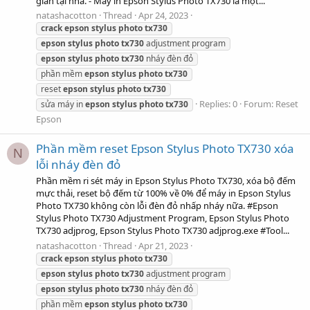
giản tại nhà. - Máy in Epson Stylus Photo TX730 là một...
natashacotton
Thread
Apr 24, 2023
crack
epson
stylus
photo
tx730
epson
stylus
photo
tx730
adjustment program
epson
stylus
photo
tx730
nháy đèn đỏ
phần mềm
epson
stylus
photo
tx730
reset
epson
stylus
photo
tx730
Replies: 0
Forum:
Reset
sửa máy in
epson
stylus
photo
tx730
Epson
Phần mềm reset Epson Stylus Photo TX730 xóa
N
lỗi nháy đèn đỏ
Phần mềm ri sét máy in Epson Stylus Photo TX730, xóa bộ đếm
mực thải, reset bộ đếm từ 100% về 0% để máy in Epson Stylus
Photo TX730 không còn lỗi đèn đỏ nhấp nháy nữa. #Epson
Stylus Photo TX730 Adjustment Program, Epson Stylus Photo
TX730 adjprog, Epson Stylus Photo TX730 adjprog.exe #Tool...
natashacotton
Thread
Apr 21, 2023
crack
epson
stylus
photo
tx730
epson
stylus
photo
tx730
adjustment program
epson
stylus
photo
tx730
nháy đèn đỏ
phần mềm
epson
stylus
photo
tx730