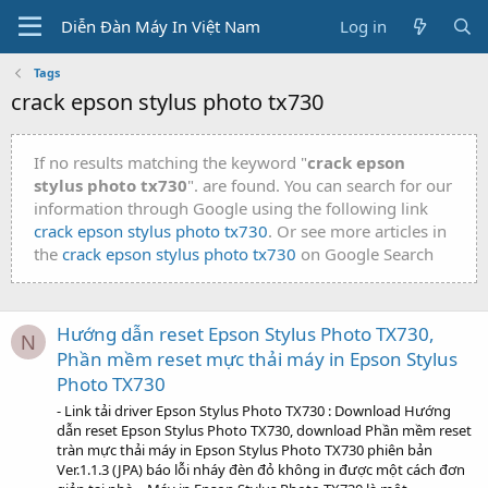
Diễn Đàn Máy In Việt Nam
Log in
Tags
crack epson stylus photo tx730
If no results matching the keyword "
crack epson
stylus photo tx730
". are found. You can search for our
information through Google using the following link
crack epson stylus photo tx730
. Or see more articles in
the
crack epson stylus photo tx730
on Google Search
Hướng dẫn reset Epson Stylus Photo TX730,
N
Phần mềm reset mực thải máy in Epson Stylus
Photo TX730
- Link tải driver Epson Stylus Photo TX730 : Download Hướng
dẫn reset Epson Stylus Photo TX730, download Phần mềm reset
tràn mực thải máy in Epson Stylus Photo TX730 phiên bản
Ver.1.1.3 (JPA) báo lỗi nháy đèn đỏ không in được một cách đơn