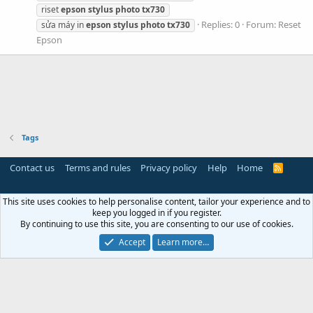
riset
epson
stylus
photo
tx730
Replies: 0
Forum:
Reset
sửa máy in
epson
stylus
photo
tx730
Epson
Tags
Contact us
Terms and rules
Privacy policy
Help
Home
R
S
S
This site uses cookies to help personalise content, tailor your experience and to
keep you logged in if you register.
By continuing to use this site, you are consenting to our use of cookies.
Accept
Learn more…
Miễn trừ trách nhiệm:
Chúng tôi không lưu trữ hoặc sở hữu
bất kỳ nội dung có bản quyền nào trên máy chủ của mình. Nếu
bạn là chủ sở hữu bản quyền và có yêu cầu gỡ bỏ nội dung, vui
lòng liên hệ với chúng tôi qua Email:
resetmayin@gmail.com