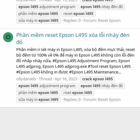
epson
l495
adjustment program
epson
l495
nháy đèn đỏ
phần mềm
epson
l495
reset
epson
l495
Replies: 0
Forum:
Reset Epson
sửa máy in
epson
l495
Phần mềm reset Epson L495 xóa lỗi nháy đèn
O
đỏ
Phần mềm ri sét máy in Epson L495, xóa bộ đếm mực thải, reset
bộ đếm từ 100% về 0% để máy in Epson L495 không còn lỗi đèn
đỏ nhấp nháy nữa. #Epson L495 Adjustment Program, Epson
L495 adjprog, Epson L495 adjprog.exe #Tool reset Epson L495
#Epson L495 không in được #Epson L495 Maintenance...
ollydaniels
Thread
Apr 16, 2023
crack
epson
l495
epson
l495
adjustment program
epson
l495
nháy đèn đỏ
phần mềm
epson
l495
riset
epson
l495
Replies: 0
Forum:
Reset Epson
sửa máy in
epson
l495