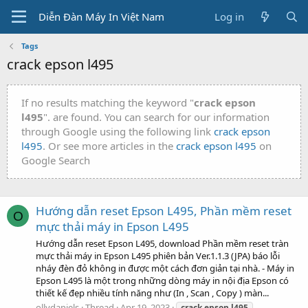
Diễn Đàn Máy In Việt Nam
Log in
Tags
crack epson l495
If no results matching the keyword "
crack epson
l495
". are found. You can search for our information
through Google using the following link
crack epson
l495
. Or see more articles in the
crack epson l495
on
Google Search
Hướng dẫn reset Epson L495, Phần mềm reset
O
mực thải máy in Epson L495
Hướng dẫn reset Epson L495, download Phần mềm reset tràn
mực thải máy in Epson L495 phiên bản Ver.1.1.3 (JPA) báo lỗi
nháy đèn đỏ không in được một cách đơn giản tại nhà. - Máy in
Epson L495 là một trong những dòng máy in nội địa Epson có
thiết kế đẹp nhiều tính năng như (In , Scan , Copy ) màn...
ollydaniels
Thread
Apr 19, 2023
crack
epson
l495