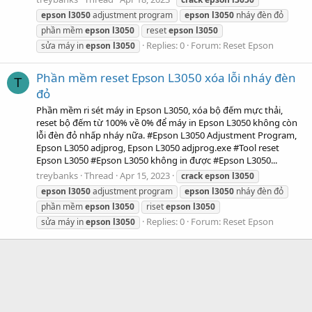
epson
l3050
adjustment program
epson
l3050
nháy đèn đỏ
phần mềm
epson
l3050
reset
epson
l3050
Replies: 0
Forum:
Reset Epson
sửa máy in
epson
l3050
Phần mềm reset Epson L3050 xóa lỗi nháy đèn
T
đỏ
Phần mềm ri sét máy in Epson L3050, xóa bộ đếm mực thải,
reset bộ đếm từ 100% về 0% để máy in Epson L3050 không còn
lỗi đèn đỏ nhấp nháy nữa. #Epson L3050 Adjustment Program,
Epson L3050 adjprog, Epson L3050 adjprog.exe #Tool reset
Epson L3050 #Epson L3050 không in được #Epson L3050...
treybanks
Thread
Apr 15, 2023
crack
epson
l3050
epson
l3050
adjustment program
epson
l3050
nháy đèn đỏ
phần mềm
epson
l3050
riset
epson
l3050
Replies: 0
Forum:
Reset Epson
sửa máy in
epson
l3050