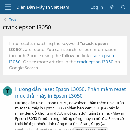
Diễn Đàn Máy In Việt Nam
Log in
Tags
crack epson l3050
If no results matching the keyword "
crack epson
l3050
". are found. You can search for our information
through Google using the following link
crack epson
l3050
. Or see more articles in the
crack epson l3050
on
Google Search
Hướng dẫn reset Epson L3050, Phần mềm reset
T
mực thải máy in Epson L3050
Hướng dẫn reset Epson L3050, download Phần mềm reset tràn
mực thải máy in Epson L3050 phiên bản Ver.1.1.3 (JPA) báo lỗi
nháy đèn đỏ không in được một cách đơn giản tại nhà. - Máy in
Epson L3050 là một trong những dòng máy in nội địa Epson có
thiết kế đẹp nhiều tính năng như (In , Scan , Copy )...
treybanks
Thread
Apr 18, 2023
crack
epson
l3050