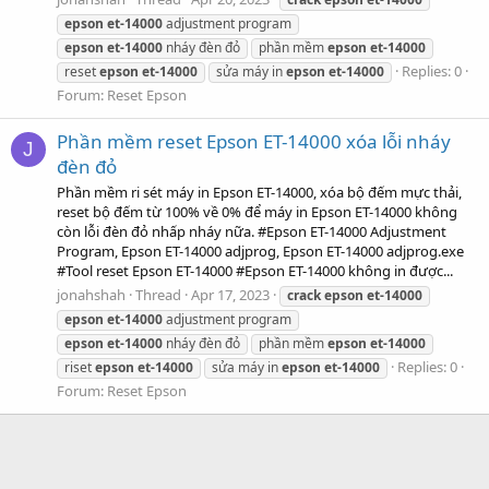
epson
et-14000
adjustment program
epson
et-14000
nháy đèn đỏ
phần mềm
epson
et-14000
Replies: 0
reset
epson
et-14000
sửa máy in
epson
et-14000
Forum:
Reset Epson
Phần mềm reset Epson ET-14000 xóa lỗi nháy
J
đèn đỏ
Phần mềm ri sét máy in Epson ET-14000, xóa bộ đếm mực thải,
reset bộ đếm từ 100% về 0% để máy in Epson ET-14000 không
còn lỗi đèn đỏ nhấp nháy nữa. #Epson ET-14000 Adjustment
Program, Epson ET-14000 adjprog, Epson ET-14000 adjprog.exe
#Tool reset Epson ET-14000 #Epson ET-14000 không in được...
jonahshah
Thread
Apr 17, 2023
crack
epson
et-14000
epson
et-14000
adjustment program
epson
et-14000
nháy đèn đỏ
phần mềm
epson
et-14000
Replies: 0
riset
epson
et-14000
sửa máy in
epson
et-14000
Forum:
Reset Epson