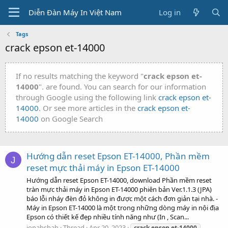
Diễn Đàn Máy In Việt Nam
Log in
Tags
crack epson et-14000
If no results matching the keyword "
crack epson et-
14000
". are found. You can search for our information
through Google using the following link
crack epson et-
14000
. Or see more articles in the
crack epson et-
14000
on Google Search
Hướng dẫn reset Epson ET-14000, Phần mềm
J
reset mực thải máy in Epson ET-14000
Hướng dẫn reset Epson ET-14000, download Phần mềm reset
tràn mực thải máy in Epson ET-14000 phiên bản Ver.1.1.3 (JPA)
báo lỗi nháy đèn đỏ không in được một cách đơn giản tại nhà. -
Máy in Epson ET-14000 là một trong những dòng máy in nội địa
Epson có thiết kế đẹp nhiều tính năng như (In , Scan...
jonahshah
Thread
Apr 20, 2023
crack
epson
et-14000