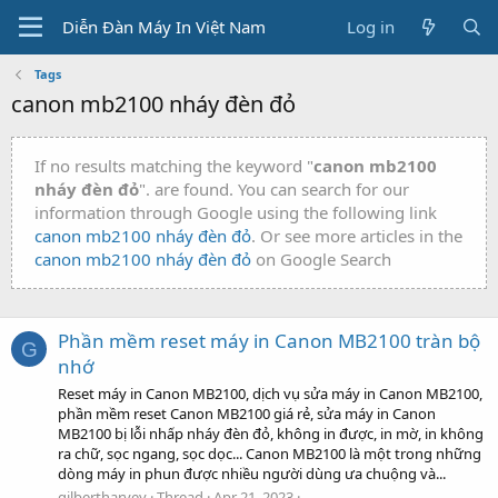
Diễn Đàn Máy In Việt Nam
Log in
Tags
canon mb2100 nháy đèn đỏ
If no results matching the keyword "
canon mb2100
nháy đèn đỏ
". are found. You can search for our
information through Google using the following link
canon mb2100 nháy đèn đỏ
. Or see more articles in the
canon mb2100 nháy đèn đỏ
on Google Search
Phần mềm reset máy in Canon MB2100 tràn bộ
G
nhớ
Reset máy in Canon MB2100, dịch vụ sửa máy in Canon MB2100,
phần mềm reset Canon MB2100 giá rẻ, sửa máy in Canon
MB2100 bị lỗi nhấp nháy đèn đỏ, không in được, in mờ, in không
ra chữ, sọc ngang, sọc dọc... Canon MB2100 là một trong những
dòng máy in phun được nhiều người dùng ưa chuộng và...
gilbertharvey
Thread
Apr 21, 2023