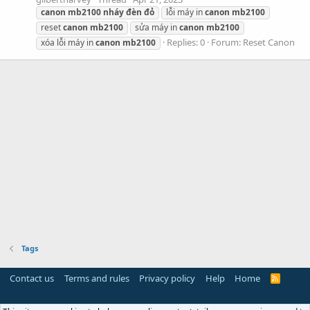
canon
mb2100
nháy
đèn
đỏ
lỗi máy in
canon
mb2100
reset
canon
mb2100
sửa máy in
canon
mb2100
Replies: 0
Forum:
Reset Canon
xóa lỗi máy in
canon
mb2100
Tags
Contact us
Terms and rules
Privacy policy
Help
Home
R
S
S