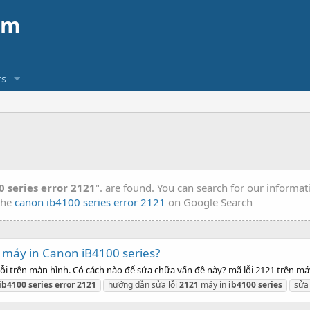
am
s
 series error 2121
". are found. You can search for our informa
 the
canon ib4100 series error 2121
on Google Search
 máy in Canon iB4100 series?
lỗi trên màn hình. Có cách nào để sửa chữa vấn đề này? mã lỗi 2121 trên máy
ib4100
series
error
2121
hướng dẫn sửa lỗi
2121
máy in
ib4100
series
sửa