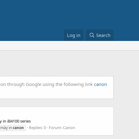
Log in
Search
tion through Google using the following link
canon
 in iB4100 series
Replies: 0
Forum:
Canon
 máy in
canon