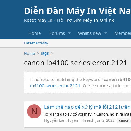
Diễn Đàn Máy In Việt N
Reset Máy In - Hỗ Trợ Sửa Máy In Online
Home
Forums
What's new
Member
Latest activity
Home
Tags
canon ib4100 series error 2121
If no results matching the keyword "
canon ib4100
ib4100 series error 2121
. Or see more articles in
Làm thế nào để xử lý mã lỗi 2121trên
N
Tôi đang gặp sự cố với máy in Canon, nó in ra mã 
Nguyễn Lâm Tuyền
Thread
Jun 2, 2023
canon