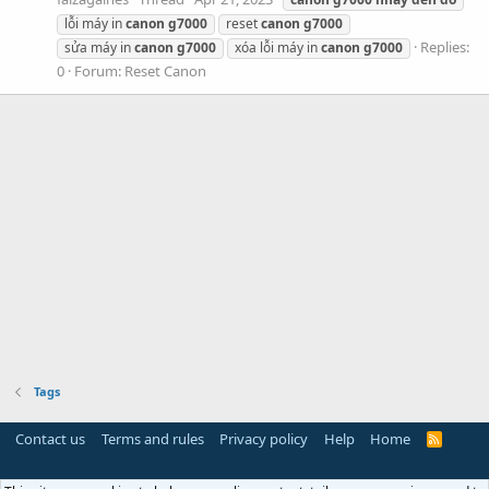
lỗi máy in
canon
g7000
reset
canon
g7000
Replies:
sửa máy in
canon
g7000
xóa lỗi máy in
canon
g7000
0
Forum:
Reset Canon
Tags
Contact us
Terms and rules
Privacy policy
Help
Home
R
S
S