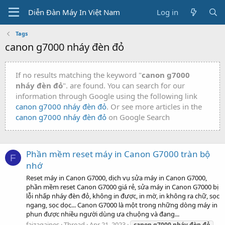
Diễn Đàn Máy In Việt Nam
Log in
Tags
canon g7000 nháy đèn đỏ
If no results matching the keyword "
canon g7000
nháy đèn đỏ
". are found. You can search for our
information through Google using the following link
canon g7000 nháy đèn đỏ
. Or see more articles in the
canon g7000 nháy đèn đỏ
on Google Search
Phần mềm reset máy in Canon G7000 tràn bộ
F
nhớ
Reset máy in Canon G7000, dịch vụ sửa máy in Canon G7000,
phần mềm reset Canon G7000 giá rẻ, sửa máy in Canon G7000 bị
lỗi nhấp nháy đèn đỏ, không in được, in mờ, in không ra chữ, sọc
ngang, sọc dọc... Canon G7000 là một trong những dòng máy in
phun được nhiều người dùng ưa chuộng và đang...
faizagaines
Thread
Apr 21, 2023
canon
g7000
nháy
đèn
đỏ