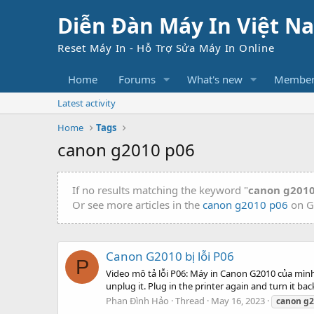
Diễn Đàn Máy In Việt N
Reset Máy In - Hỗ Trợ Sửa Máy In Online
Home
Forums
What's new
Member
Latest activity
Home
Tags
canon g2010 p06
If no results matching the keyword "
canon g2010
Or see more articles in the
canon g2010 p06
on G
Canon G2010 bị lỗi P06
P
Video mô tả lỗi P06: Máy in Canon G2010 của mình b
unplug it. Plug in the printer again and turn it bac
Phan Ðình Hảo
Thread
May 16, 2023
canon
g2