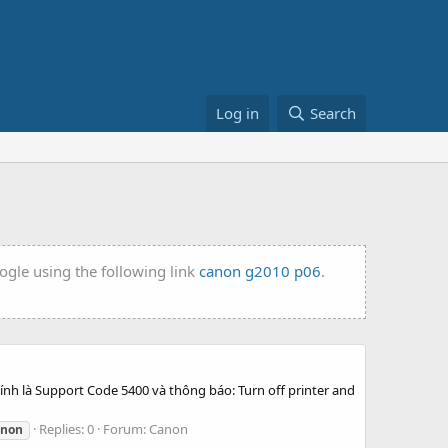
Log in
Search
ogle using the following link
canon g2010 p06
.
 tính là Support Code 5400 và thông báo: Turn off printer and
Replies: 0
Forum:
Canon
anon