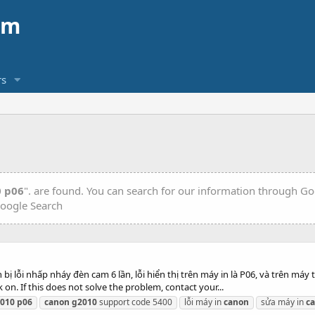
am
s
 p06
". are found. You can search for our information through Go
oogle Search
ị lỗi nhấp nháy đèn cam 6 lần, lỗi hiển thị trên máy in là P06, và trên máy
k on. If this does not solve the problem, contact your...
010
p06
canon
g2010
support code 5400
lỗi máy in
canon
sửa máy in
c