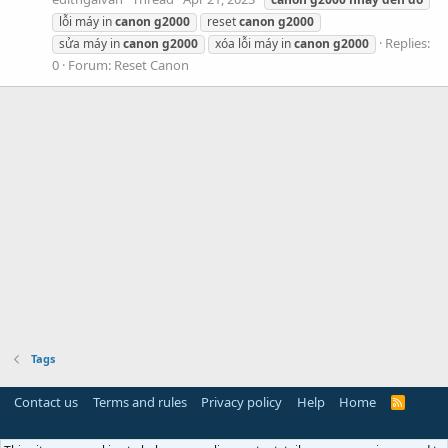
lỗi máy in
canon
g2000
reset
canon
g2000
Replies:
sửa máy in
canon
g2000
xóa lỗi máy in
canon
g2000
0
Forum:
Reset Canon
Tags
Contact us
Terms and rules
Privacy policy
Help
Home
R
S
S