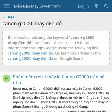
Diễn Đàn Máy In Việt Nam
Log in
Tags
canon g2000 nháy đèn đỏ
If no results matching the keyword "
canon g2000
nháy đèn đỏ
". are found. You can search for our
information through Google using the following link
canon g2000 nháy đèn đỏ
. Or see more articles in the
canon g2000 nháy đèn đỏ
on Google Search
Phần mềm reset máy in Canon G2000 tràn bộ
E
nhớ
Reset máy in Canon G2000, dịch vụ sửa máy in Canon G2000,
phần mềm reset Canon G2000 giá rẻ, sửa máy in Canon G2000 bị
lỗi nhấp nháy đèn đỏ, không in được, in mờ, in không ra chữ, sọc
ngang, sọc dọc... Canon G2000 là một trong những dòng máy in
phun được nhiều người dùng ưa chuộng và đang...
edithgalvan
Thread
Apr 21, 2023
canon
g2000
nháy
đèn
đỏ